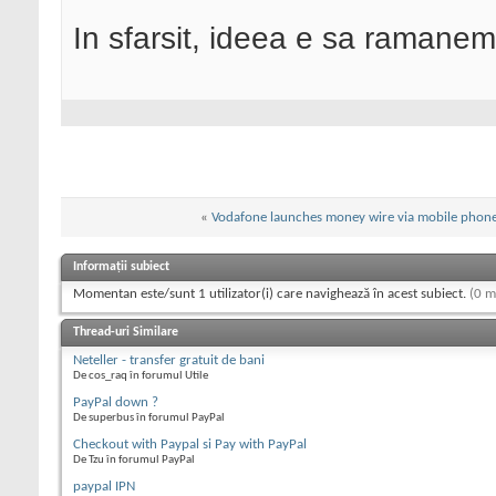
In sfarsit, ideea e sa ramanem 
«
Vodafone launches money wire via mobile phon
Informații subiect
Momentan este/sunt 1 utilizator(i) care navighează în acest subiect.
(0 m
Thread-uri Similare
Neteller - transfer gratuit de bani
De cos_raq în forumul Utile
PayPal down ?
De superbus în forumul PayPal
Checkout with Paypal si Pay with PayPal
De Tzu în forumul PayPal
paypal IPN