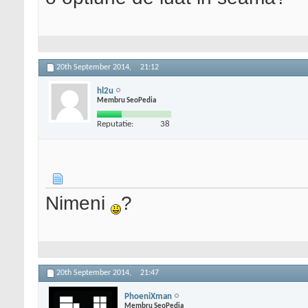
20th September 2014,
21:12
hl2u
Membru SeoPedia
Reputatie:
38
Nimeni
?
20th September 2014,
21:47
PhoeniXman
Membru SeoPedia