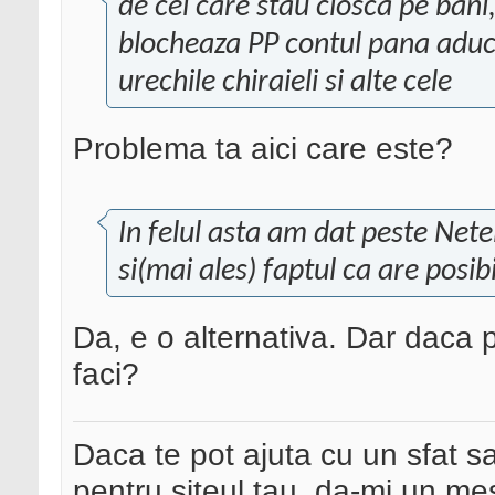
de cei care stau closca pe ban
blocheaza PP contul pana aduc 
urechile chiraieli si alte cele
Problema ta aici care este?
In felul asta am dat peste Netel
si(mai ales) faptul ca are posibi
Da, e o alternativa. Dar daca p
faci?
Daca te pot ajuta cu un sfat s
pentru siteul tau, da-mi un me