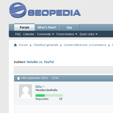
Forum
What's New?
Spy
FAQ
Calendar
Community
Forum Actions
Quick Links
Forum
Chestiuni generale
Comert electronic, e-Commerce
Subiect:
Neteller vs. PayPal
14th September 2014,
12:56
hl2u
Membru SeoPedia
Reputatie:
38