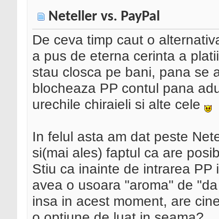
Neteller vs. PayPal
De ceva timp caut o alternativ
a pus de eterna cerinta a platii
stau closca pe bani, pana se 
blocheaza PP contul pana aduc
urechile chiraieli si alte cele
In felul asta am dat peste Netel
si(mai ales) faptul ca are posibi
Stiu ca inainte de intrarea PP 
avea o usoara "aroma" de "da c
insa in acest moment, are cin
o optiune de luat in seama?