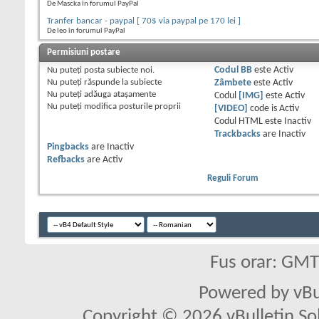
De Mascka în forumul PayPal
Tranfer bancar - paypal [ 70$ via paypal pe 170 lei ]
De leo în forumul PayPal
Permisiuni postare
Nu puteţi
posta subiecte noi.
Codul BB
este
Activ
Nu puteţi
răspunde la subiecte
Zâmbete
este
Activ
Nu puteţi
adăuga ataşamente
Codul
[IMG]
este
Activ
Nu puteţi
modifica posturile proprii
[VIDEO]
code is
Activ
Codul HTML este
Inactiv
Trackbacks
are
Inactiv
Pingbacks
are
Inactiv
Refbacks
are
Activ
Reguli Forum
Fus orar: GM
Powered by vBu
Copyright © 2026 vBulletin Solu