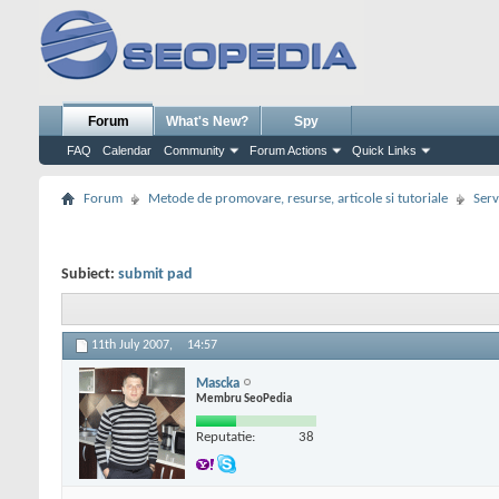
Forum
What's New?
Spy
FAQ
Calendar
Community
Forum Actions
Quick Links
Forum
Metode de promovare, resurse, articole si tutoriale
Serv
Subiect:
submit pad
11th July 2007,
14:57
Mascka
Membru SeoPedia
Reputatie:
38