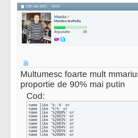
13th July 2007,
00:05
Mascka
Membru SeoPedia
Reputatie:
38
Multumesc foarte mult mmarius
proportie de 90% mai putin
Cod:
name like '%--%' or

name like '%!%' or

name like '%2000%' or

name like '%2001%' or

name like '%2003%' or

name like '%2003%' or

name like '%2004%' or

name like '%2005%' or

name like '%2006%' or