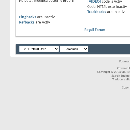
Nu puteţi
modifica posturile proprii
[VIDEO]
code is
Activ
Codul HTML este
Inactiv
Trackbacks
are
Inactiv
Pingbacks
are
Inactiv
Refbacks
are
Activ
Reguli Forum
Fus ora
Powered b
Copyright © 2026 vBulleti
Search Engine
Traducere vB
Copyr