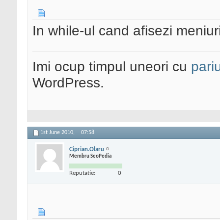
In while-ul cand afisezi meniurile
Imi ocup timpul uneori cu
pariu
WordPress.
1st June 2010,
07:58
Ciprian.Olaru
Membru SeoPedia
Reputatie:
0