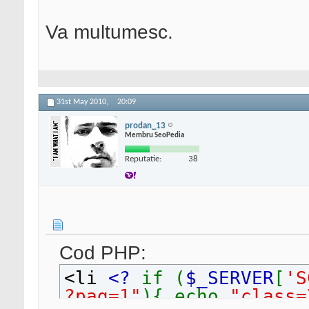
Va multumesc.
31st May 2010,
20:09
prodan_13
Membru SeoPedia
Reputatie:
38
Cod PHP:
<li
<?
if (
$_SERVER
[
'S
?pag=1"
){ echo
"class=