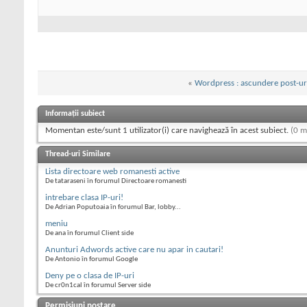
«
Wordpress : ascundere post-ur
Informații subiect
Momentan este/sunt 1 utilizator(i) care navighează în acest subiect.
(0 m
Thread-uri Similare
Lista directoare web romanesti active
De tataraseni în forumul Directoare romanesti
intrebare clasa IP-uri!
De Adrian Poputoaia în forumul Bar, lobby...
meniu
De ana în forumul Client side
Anunturi Adwords active care nu apar in cautari!
De Antonio în forumul Google
Deny pe o clasa de IP-uri
De cr0n1cal în forumul Server side
Permisiuni postare