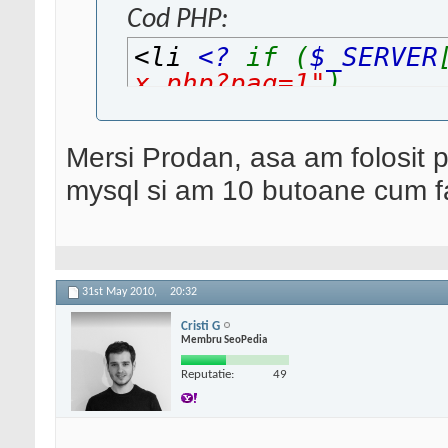
Cod PHP:
<li
<?
if (
$_SERVER
x.php?pag=1"
)
{ echo
"class=\"act
Mersi Prodan, asa am folosit 
mysql si am 10 butoane cum fac
31st May 2010,
20:32
Cristi G
Membru SeoPedia
Reputatie:
49