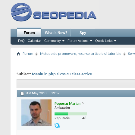
Forum
What's New?
Spy
FAQ
Calendar
Community
Forum Actions
Quick Links
Forum
Metode de promovare, resurse, articole si tutoriale
Serv
Subiect:
Meniu in php si css cu clasa active
31st May 2010,
19:52
Popescu Marian
Ambasador
Reputatie:
48