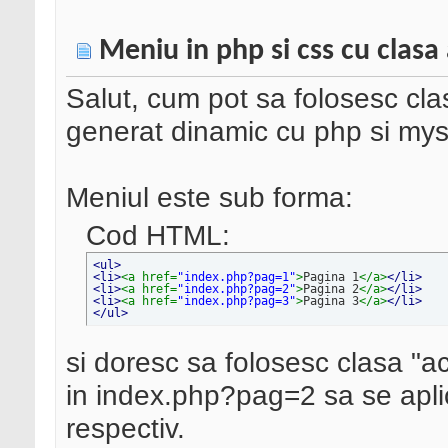
Meniu in php si css cu clasa
Salut, cum pot sa folosesc cla
generat dinamic cu php si mys
Meniul este sub forma:
Cod HTML:
<ul>
<li>
<a href=
"index.php?pag=1"
>
Pagina 1
</a>
</li>
<li>
<a href=
"index.php?pag=2"
>
Pagina 2
</a>
</li>
<li>
<a href=
"index.php?pag=3"
>
Pagina 3
</a>
</li>
</ul>
si doresc sa folosesc clasa "a
in index.php?pag=2 sa se aplic
respectiv.