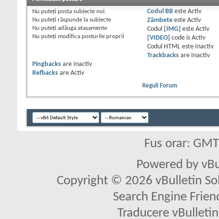
Nu puteţi
posta subiecte noi.
Codul BB
este
Activ
Nu puteţi
răspunde la subiecte
Zâmbete
este
Activ
Nu puteţi
adăuga ataşamente
Codul
[IMG]
este
Activ
Nu puteţi
modifica posturile proprii
[VIDEO]
code is
Activ
Codul HTML este
Inactiv
Trackbacks
are
Inactiv
Pingbacks
are
Inactiv
Refbacks
are
Activ
Reguli Forum
Fus orar: GM
Powered by vBu
Copyright © 2026 vBulletin Solu
Search Engine Frien
Traducere vBullet