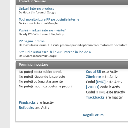
Thread-uri Similare
Linkuri interne produse
De Hobart în forumul Google
Tool monitorizare PR pe paginile interne
De kardinal în forumul Google
Pagini = linkuri interne = vizite?
De edy12006 în forumul Bar, lobby...
PR pagini interne
De mamulea în forumul Discutii generale privind optimizarea si motoarele de cautare
Site-urile autoritare: 8 linkuri interne in loc de 4
De kevinro în forumul Google
Permisiuni postare
Nu puteţi
posta subiecte noi.
Codul BB
este
Activ
Nu puteţi
răspunde la subiecte
Zâmbete
este
Activ
Nu puteţi
adăuga ataşamente
Codul
[IMG]
este
Activ
Nu puteţi
modifica posturile proprii
[VIDEO]
code is
Activ
Codul HTML este
Inactiv
Trackbacks
are
Inactiv
Pingbacks
are
Inactiv
Refbacks
are
Activ
Reguli Forum