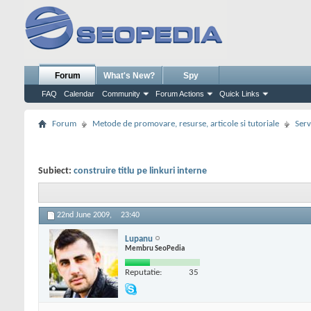
Forum
What's New?
Spy
FAQ
Calendar
Community
Forum Actions
Quick Links
Forum
Metode de promovare, resurse, articole si tutoriale
Serv
Subiect:
construire titlu pe linkuri interne
22nd June 2009,
23:40
Lupanu
Membru SeoPedia
Reputatie:
35