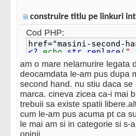
construire titlu pe linkuri in
Cod PHP:
href="masini-second-ha
<?
echo
str_replace
(
" 
>
.htm" title="masini
am o mare nelamurire legata de t
>
second hand"><b>
<?
deocamdata le-am pus dupa m
</a><br />
second hand. nu stiu daca se 
marca. cineva zicea ca-i mai b
trebuii sa existe spatii libere.
cum le-am pus acuma pt ca s
le mai am si in categorie si s-
opinii.