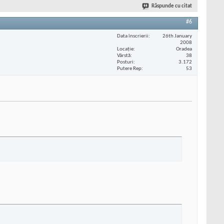
Răspunde cu citat
#6
Data înscrierii
26th January
2008
Locaţie
Oradea
Vârstă
38
Posturi
3.172
Putere Rep
53