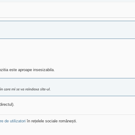
zitia este aproape insesizabila.
n care mi se va reindexa site-ul.
irectul).
e de utilizatori
în rețelele sociale românești.