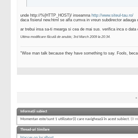
unde http://%{HTTP_HOST}/ inseamna
http://www.siteul-tau.ro/
daca fisierul new.html se alfa cumva in vreun subdirector adaug
ar trebui insa sa-ti mearga si cea de mai sus. verifica inca o data 
Ultima modificare făcută de anubis; 3rd March 2009 la
20:34
.
"Wise man talk because they have something to say. Fools, beca
«
Informații subiect
Momentan este/sunt 1 utilizator(i) care navighează în acest subiect.
(0 m
Thread-uri Similare
htacces on localhost