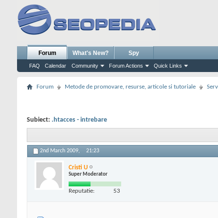
Forum
What's New?
Spy
FAQ
Calendar
Community
Forum Actions
Quick Links
Forum
Metode de promovare, resurse, articole si tutoriale
Serv
Subiect:
.htacces - intrebare
2nd March 2009,
21:23
Cristi U
Super Moderator
Reputatie:
53