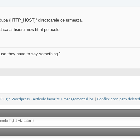
a dupa {HTTP_HOST}/ directoarele ce urmeaza.
daca ai fisierul new.html pe acolo.
use they have to say something."
Plugin Wordpress - Articole favorite + managementul lor
|
Confixx cron path deleted
embrii și 1 vizitatori)