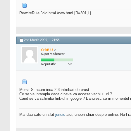
RewriteRule ^old.html /new.html [R=301,L]
2nd March 2009,
21:55
Cristi U
Super Moderator
Reputatie:
53
Mersi. Si acum inca 2-3 intrebari de prost.
Ce se va intampla daca cineva va accesa vechiul url ?
Cand se va schimba link-ul in google ? Banuiesc ca in momentul in
Mai dau cate-un sfat
juridic
aici, uneori chiar despre online. Nu-l ra