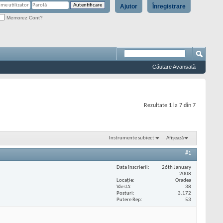
Ajutor
Înregistrare
Memorez Cont?
Căutare Avansată
Rezultate 1 la 7 din 7
Instrumente subiect
Afișează
#1
Data înscrierii
26th January
2008
Locaţie
Oradea
Vârstă
38
Posturi
3.172
Putere Rep
53