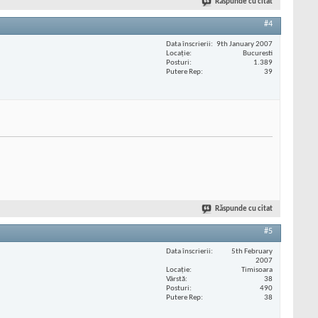
Răspunde cu citat
#4
Data înscrierii
9th January 2007
Locaţie
Bucuresti
Posturi
1.389
Putere Rep
39
Răspunde cu citat
#5
Data înscrierii
5th February
2007
Locaţie
Timisoara
Vârstă
38
Posturi
490
Putere Rep
38