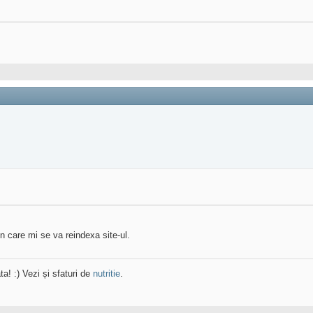
 care mi se va reindexa site-ul.
ta! :) Vezi și sfaturi de
nutritie
.