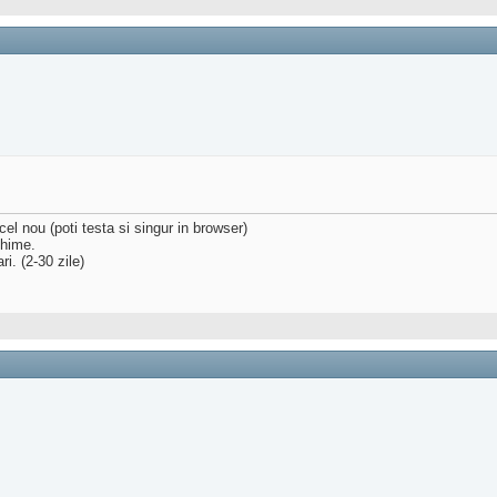
el nou (poti testa si singur in browser)
chime.
i. (2-30 zile)