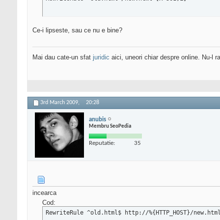
Ce-i lipseste, sau ce nu e bine?
Mai dau cate-un sfat
juridic
aici, uneori chiar despre online. Nu-l ra
3rd March 2009,
20:28
anubis
Membru SeoPedia
Reputatie:
35
incearca
Cod:
RewriteRule ^old.html$ http://%{HTTP_HOST}/new.htm