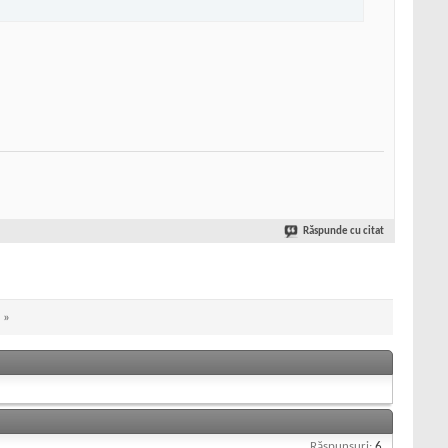
Răspunde cu citat
»
Răspunsuri:
6