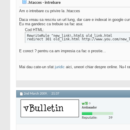
.htacces - intrebare
Am o intrebare cu privire la .htacces
Daca vreau sa rescriu un url lung, dar care e indexat in google c
Eu ma gandesc ca trebuie sa fac asa:
Cod HTML:
RewriteRule ^new_link\.html$ old_link.html

redirect 301 old_link.html http://www.you.com/new_
E corect ? pentru ca am impresia ca fac o prostie...
Mai dau cate-un sfat
juridic
aici, uneori chiar despre online. Nu-l ra
2nd March 2009,
21:37
w!ll
Ambasador
Reputatie:
39