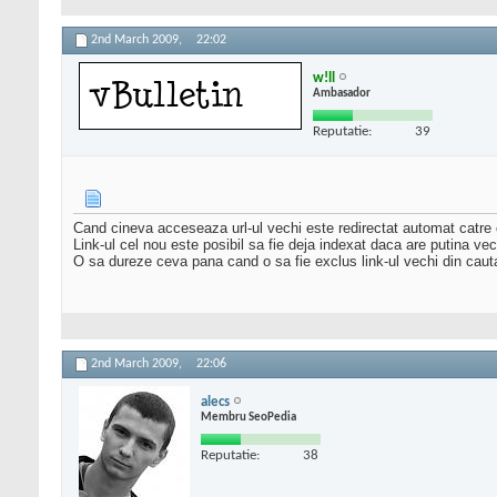
2nd March 2009,
22:02
w!ll
Ambasador
Reputatie:
39
Cand cineva acceseaza url-ul vechi este redirectat automat catre c
Link-ul cel nou este posibil sa fie deja indexat daca are putina ve
O sa dureze ceva pana cand o sa fie exclus link-ul vechi din cautar
2nd March 2009,
22:06
alecs
Membru SeoPedia
Reputatie:
38