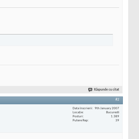
Răspunde cu citat
#2
Data înscrierii
9th January 2007
Locaţie
Bucuresti
Posturi
1.389
Putere Rep
39