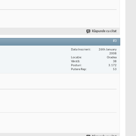
Răspunde cu citat
#3
Data înscrierii
26th January
2008
Locaţie
Oradea
Vârstă
38
Posturi
3.172
Putere Rep
53