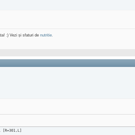
ta! :) Vezi și sfaturi de
nutritie
.
l [R=301,L]