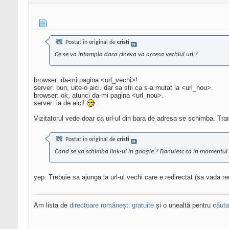
Postat în original de
cristi
Ce se va intampla daca cineva va accesa vechiul url ?
browser: da-mi pagina <url_vechi>!
server: bun, uite-o aici. dar sa stii ca s-a mutat la <url_nou>.
browser: ok, atunci da-mi pagina <url_nou>.
server: ia de aici!
Vizitatorul vede doar ca url-ul din bara de adresa se schimba. Tran
Postat în original de
cristi
Cand se va schimba link-ul in google ? Banuiesc ca in momentul i
yep. Trebuie sa ajunga la url-ul vechi care e redirectat (sa vada red
Am lista de
directoare românești gratuite
și o unealtă pentru
căutar