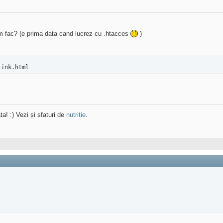
um fac? (e prima data cand lucrez cu .htacces
)
link.html
ta! :) Vezi și sfaturi de
nutritie
.