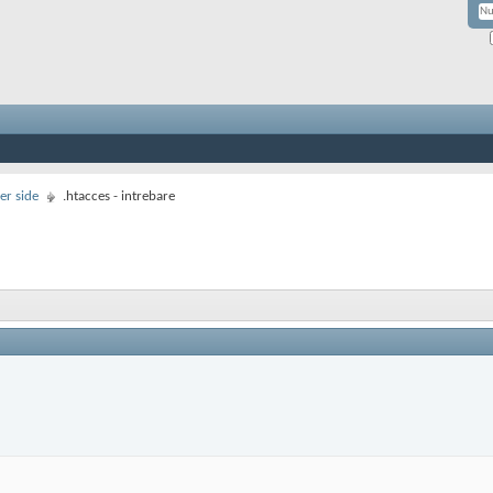
er side
.htacces - intrebare