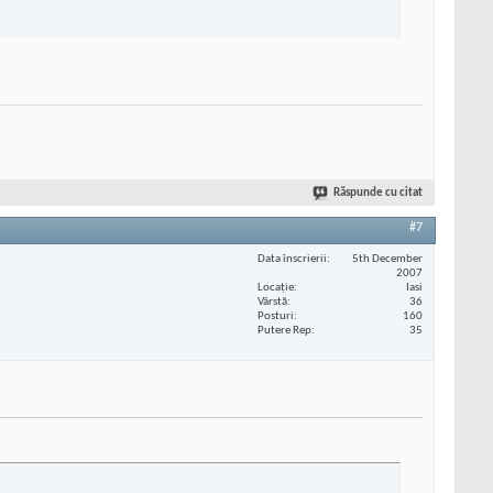
Răspunde cu citat
#7
Data înscrierii
5th December
2007
Locaţie
Iasi
Vârstă
36
Posturi
160
Putere Rep
35