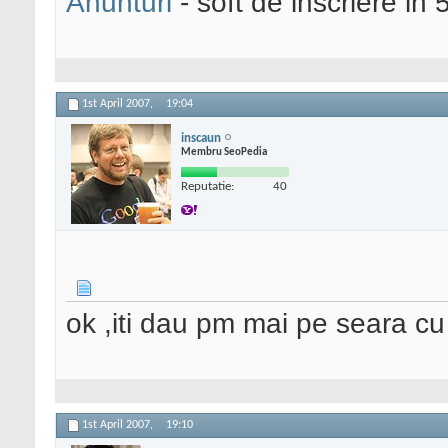
Anunturi
- soft de inscriere in 
1st April 2007,
19:04
inscaun
Membru SeoPedia
Reputatie:
40
ok ,iti dau pm mai pe seara c
1st April 2007,
19:10