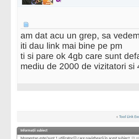
am dat acu un grep, sa vedem 
iti dau link mai bine pe pm
ti si pare ok 4gb care sunt def
mediu de 2000 de vizitatori si 
«
Tool Link E
Informații subiect
Momentan este/sunt 1 utilizator(i) care navighează în acest subiect.
(0 m