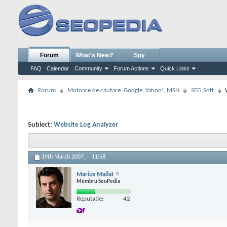
Forum
What's New?
Spy
FAQ
Calendar
Community
Forum Actions
Quick Links
Forum
Motoare de cautare. Google, Yahoo!, MSN
SEO Soft
Subiect:
Website Log Analyzer
19th March 2007,
11:58
Marius Mailat
Membru SeoPedia
Reputatie:
42