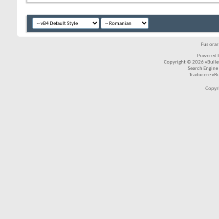
Fus ora
Powered b
Copyright © 2026 vBulleti
Search Engine
Traducere vB
Copyr