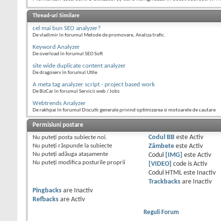
Thread-uri Similare
cel mai bun SEO analyzer?
De vladimir în forumul Metode de promovare, Analiza trafic.
Keyword Analyzer
De overload în forumul SEO Soft
site wide duplicate content analyzer
De dragoserv în forumul Utile
A meta tag analyzer script - project based work
De BizCar în forumul Servicii web / Jobs
Webtrends Analyzer
De rakhpai în forumul Discutii generale privind optimizarea si motoarele de cautare
Permisiuni postare
Nu puteţi
posta subiecte noi.
Codul BB
este
Activ
Nu puteţi
răspunde la subiecte
Zâmbete
este
Activ
Nu puteţi
adăuga ataşamente
Codul
[IMG]
este
Activ
Nu puteţi
modifica posturile proprii
[VIDEO]
code is
Activ
Codul HTML este
Inactiv
Trackbacks
are
Inactiv
Pingbacks
are
Inactiv
Refbacks
are
Activ
Reguli Forum