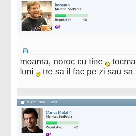
inscaun
Membru SeoPedia
Reputatie:
40
moama, noroc cu tine
tocmai
luni
tre sa il fac pe zi sau sa 
1st April 2007,
20:05
Marius Mailat
Membru SeoPedia
Reputatie:
42