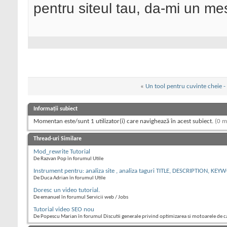
pentru siteul tau, da-mi un me
«
Un tool pentru cuvinte cheie -
Informații subiect
Momentan este/sunt 1 utilizator(i) care navighează în acest subiect.
(0 m
Thread-uri Similare
Mod_rewrite Tutorial
De Razvan Pop în forumul Utile
Instrument pentru: analiza site , analiza taguri TITLE, DESCRIPTION, KEYW
De Duca Adrian în forumul Utile
Doresc un video tutorial.
De emanuel în forumul Servicii web / Jobs
Tutorial video SEO nou
De Popescu Marian în forumul Discutii generale privind optimizarea si motoarele de c