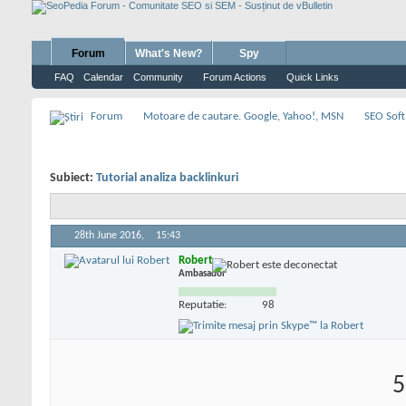
Forum
What's New?
Spy
FAQ
Calendar
Community
Forum Actions
Quick Links
Forum
Motoare de cautare. Google, Yahoo!, MSN
SEO Soft
Subiect:
Tutorial analiza backlinkuri
28th June 2016,
15:43
Robert
Ambasador
Reputatie:
98
5