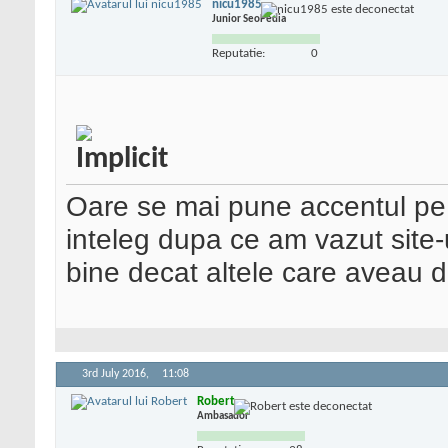
nicu1985
Junior SeoPedia
Reputatie:
0
Oare se mai pune accentul pe 
inteleg dupa ce am vazut site-u
bine decat altele care aveau de
3rd July 2016,
11:08
Robert
Ambasador