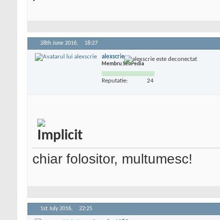
28th June 2016,
18:27
alexscrie
Membru SeoPedia
Reputatie:
24
chiar folositor, multumesc!
1st July 2016,
22:25