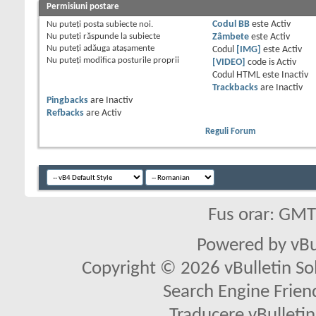
Permisiuni postare
Nu puteţi
posta subiecte noi.
Codul BB
este
Activ
Nu puteţi
răspunde la subiecte
Zâmbete
este
Activ
Nu puteţi
adăuga ataşamente
Codul
[IMG]
este
Activ
Nu puteţi
modifica posturile proprii
[VIDEO]
code is
Activ
Codul HTML este
Inactiv
Trackbacks
are
Inactiv
Pingbacks
are
Inactiv
Refbacks
are
Activ
Reguli Forum
Fus orar: GM
Powered by vBu
Copyright © 2026 vBulletin Solu
Search Engine Frien
Traducere vBullet