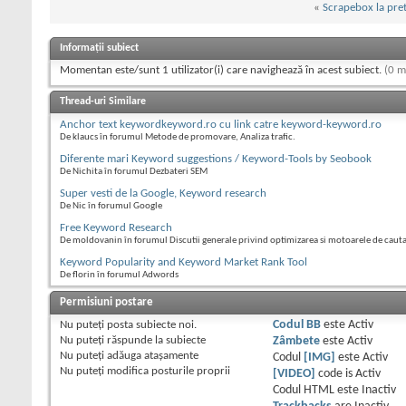
«
Scrapebox la pre
Informații subiect
Momentan este/sunt 1 utilizator(i) care navighează în acest subiect.
(0 m
Thread-uri Similare
Anchor text keywordkeyword.ro cu link catre keyword-keyword.ro
De klaucs în forumul Metode de promovare, Analiza trafic.
Diferente mari Keyword suggestions / Keyword-Tools by Seobook
De Nichita în forumul Dezbateri SEM
Super vesti de la Google, Keyword research
De Nic în forumul Google
Free Keyword Research
De moldovanin în forumul Discutii generale privind optimizarea si motoarele de caut
Keyword Popularity and Keyword Market Rank Tool
De florin în forumul Adwords
Permisiuni postare
Nu puteţi
posta subiecte noi.
Codul BB
este
Activ
Nu puteţi
răspunde la subiecte
Zâmbete
este
Activ
Nu puteţi
adăuga ataşamente
Codul
[IMG]
este
Activ
Nu puteţi
modifica posturile proprii
[VIDEO]
code is
Activ
Codul HTML este
Inactiv