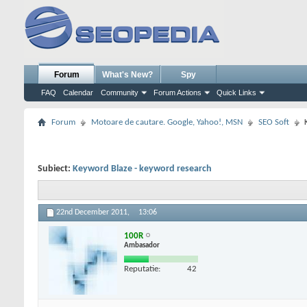
Forum
What's New?
Spy
FAQ
Calendar
Community
Forum Actions
Quick Links
Forum
Motoare de cautare. Google, Yahoo!, MSN
SEO Soft
Subiect:
Keyword Blaze - keyword research
22nd December 2011,
13:06
100R
Ambasador
Reputatie:
42