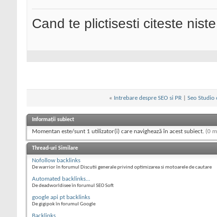
Cand te plictisesti citeste nist
«
Intrebare despre SEO si PR
|
Seo Studio 
Informații subiect
Momentan este/sunt 1 utilizator(i) care navighează în acest subiect.
(0 m
Thread-uri Similare
Nofollow backlinks
De warrior în forumul Discutii generale privind optimizarea si motoarele de cautare
Automated backlinks...
De deadworldisee în forumul SEO Soft
google api pt backlinks
De gigipok în forumul Google
Backlinks