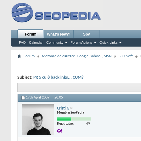
Forum
What's New?
Spy
FAQ
Calendar
Community
Forum Actions
Quick Links
Forum
Motoare de cautare. Google, Yahoo!, MSN
SEO Soft
Subiect:
PR 5 cu 8 backlinks... CUM?
17th April 2009,
20:05
Cristi G
Membru SeoPedia
Reputatie:
49