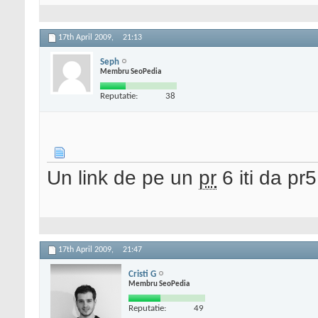
17th April 2009,
21:13
Seph
Membru SeoPedia
Reputatie:
38
Un link de pe un
pr
6 iti da pr5
17th April 2009,
21:47
Cristi G
Membru SeoPedia
Reputatie:
49