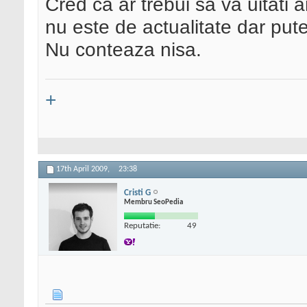
Cred ca ar trebui sa va uitati
nu este de actualitate dar pute
Nu conteaza nisa.
+
17th April 2009,
23:38
Cristi G
Membru SeoPedia
Reputatie:
49