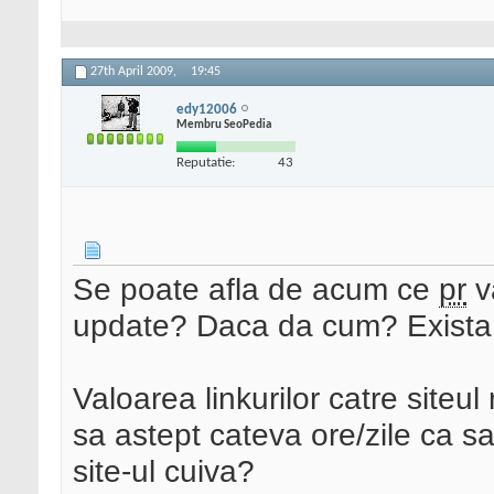
27th April 2009,
19:45
edy12006
Membru SeoPedia
Reputatie:
43
Se poate afla de acum ce
pr
v
update? Daca da cum? Exista v
Valoarea linkurilor catre siteu
sa astept cateva ore/zile ca s
site-ul cuiva?