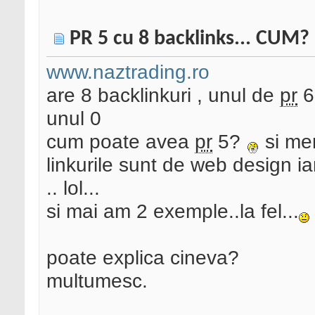
PR 5 cu 8 backlinks... CUM?
www.naztrading.ro
are 8 backlinkuri , unul de
pr
6
unul 0
cum poate avea
pr
5?
si men
linkurile sunt de web design ia
.. lol...
si mai am 2 exemple..la fel...
poate explica cineva?
multumesc.