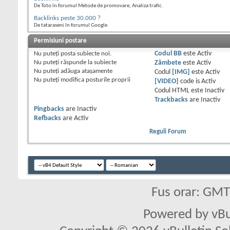
De Toto în forumul Metode de promovare, Analiza trafic.
Backlinks peste 30.000 ?
De tataraseni în forumul Google
Permisiuni postare
Nu puteţi
posta subiecte noi.
Codul BB
este
Activ
Nu puteţi
răspunde la subiecte
Zâmbete
este
Activ
Nu puteţi
adăuga ataşamente
Codul
[IMG]
este
Activ
Nu puteţi
modifica posturile proprii
[VIDEO]
code is
Activ
Codul HTML este
Inactiv
Trackbacks
are
Inactiv
Pingbacks
are
Inactiv
Refbacks
are
Activ
Reguli Forum
Fus orar: GM
Powered by vBu