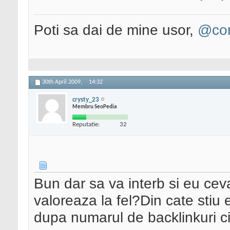
Poti sa dai de mine usor,
@con
30th April 2009,
14:32
crysty_23
Membru SeoPedia
Reputatie:
32
Bun dar sa va interb si eu ce
valoreaza la fel?Din cate stiu
dupa numarul de backlinkuri c