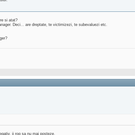
ului!
re si atat?
ager. Deci... are dreptate, te victimizezi, te subevaluezi etc.
ger?
egativ, ii rog sa nu mai posteze.