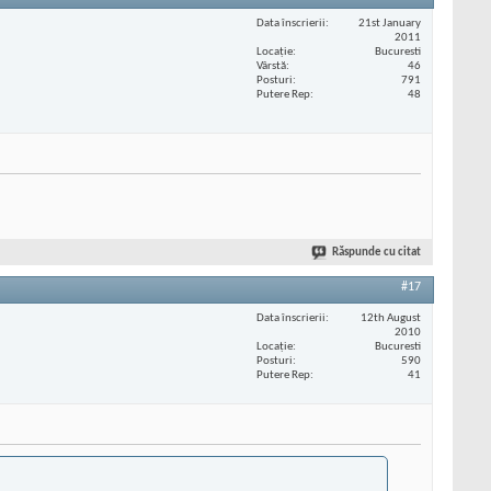
Data înscrierii
21st January
2011
Locaţie
Bucuresti
Vârstă
46
Posturi
791
Putere Rep
48
Răspunde cu citat
#17
Data înscrierii
12th August
2010
Locaţie
Bucuresti
Posturi
590
Putere Rep
41