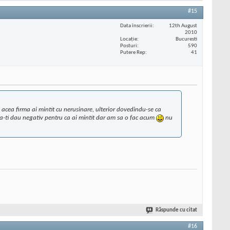
#15
Data înscrierii
12th August
2010
Locaţie
Bucuresti
Posturi
590
Putere Rep
41
acea firma ai mintit cu nerusinare, ulterior dovedindu-se ca
sa-ti dau negativ pentru ca ai mintit dar am sa o fac acum
nu
Răspunde cu citat
#16