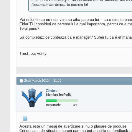
Chiar daca esti manager.. nu inseamna ca esti Dumnezul internet
Fiecare om are dreptul la parerea lui
Pai si lui de ce nu-i dai voie sa aiba parerea lui... ca o simpla pare
Chiar TU consideri ca parerea lui e mai importanta, pentru ca e man
Te-ai prins?
Sa completez: ce conteaza ca e manager? Suferi tu ca e el mana
Trust, but verify.
26th March 2013,
11:10
Zimbru
Membru SeoPedia
Reputatie:
41
Acesta este un mesaj de avertizare si nu o plasare de produse:
Cei depasiti de situatie sau cei care nu pot suporta un feedback n