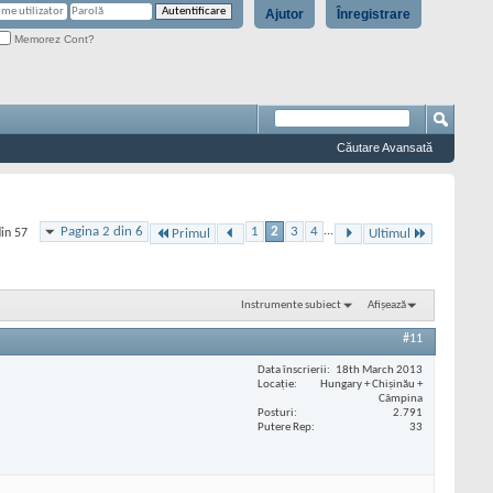
Ajutor
Înregistrare
Memorez Cont?
Căutare Avansată
Pagina 2 din 6
1
2
3
4
...
din 57
Primul
Ultimul
Instrumente subiect
Afișează
#11
Data înscrierii
18th March 2013
Locaţie
Hungary + Chișinău +
Câmpina
Posturi
2.791
Putere Rep
33