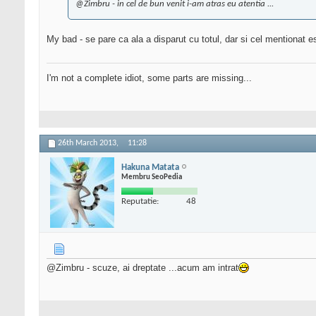
@Zimbru - in cel de bun venit i-am atras eu atentia ...
My bad - se pare ca ala a disparut cu totul, dar si cel mentionat 
I'm not a complete idiot, some parts are missing...
26th March 2013,
11:28
Hakuna Matata
Membru SeoPedia
Reputatie:
48
@Zimbru - scuze, ai dreptate ...acum am intrat