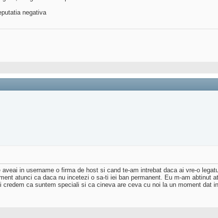
eputatia negativa
aveai in username o firma de host si cand te-am intrebat daca ai vre-o legatur
isment atunci ca daca nu incetezi o sa-ti iei ban permanent. Eu m-am abtinut a
otii credem ca suntem speciali si ca cineva are ceva cu noi la un moment dat in