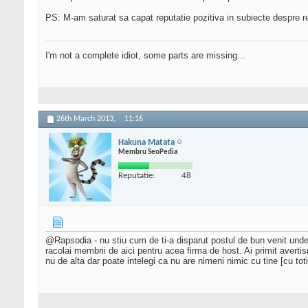
PS: M-am saturat sa capat reputatie pozitiva in subiecte despre r
I'm not a complete idiot, some parts are missing...
26th March 2013,
11:16
Hakuna Matata
Membru SeoPedia
Reputatie:
48
@Rapsodia - nu stiu cum de ti-a disparut postul de bun venit unde 
racolai membrii de aici pentru acea firma de host. Ai primit avert
nu de alta dar poate intelegi ca nu are nimeni nimic cu tine [cu t