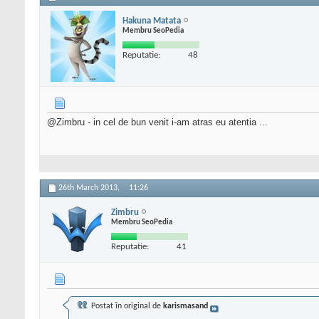
Hakuna Matata
Membru SeoPedia
Reputatie:
48
@Zimbru - in cel de bun venit i-am atras eu atentia ...
26th March 2013,
11:26
Zimbru
Membru SeoPedia
Reputatie:
41
Postat în original de
karismasand