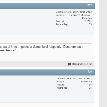
#19
Data înscrierii
18th March 2013
Locaţie
Hungary + Chișinău +
Câmpina
Posturi
2.791
Putere Rep
33
 sa si intru in posesia domeniului respectiv! Daca vrei sa-ti
 mai trebui?
Răspunde cu citat
#20
Data înscrierii
15th March 2013
Locaţie
Satu Mare
Posturi
84
Putere Rep
26