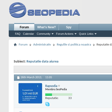
Forum
What's New?
Spy
FAQ
Calendar
Community
Forum Actions
Quick Links
Forum
Administrativ
Regulile si politica noastra
Reputatie d
Subiect:
Reputatie data aiurea
26th March 2013,
11:05
Rapsodia
Membru SeoPedia
Reputatie:
33