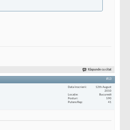
Răspunde cu citat
#13
Data înscrierii
12th August
2010
Locaţie
Bucuresti
Posturi
590
Putere Rep
41