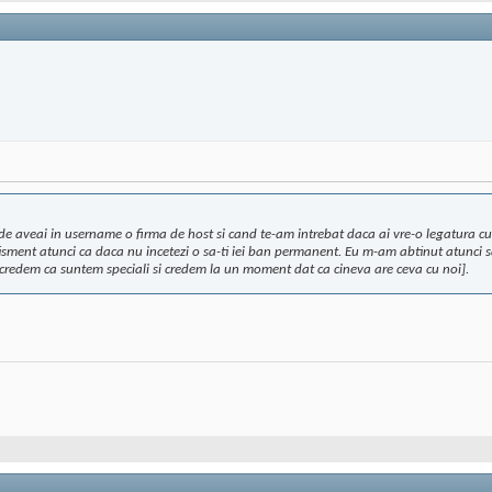
e aveai in username o firma de host si cand te-am intrebat daca ai vre-o legatura cu 
rtisment atunci ca daca nu incetezi o sa-ti iei ban permanent. Eu m-am abtinut atunci 
ii credem ca suntem speciali si credem la un moment dat ca cineva are ceva cu noi].