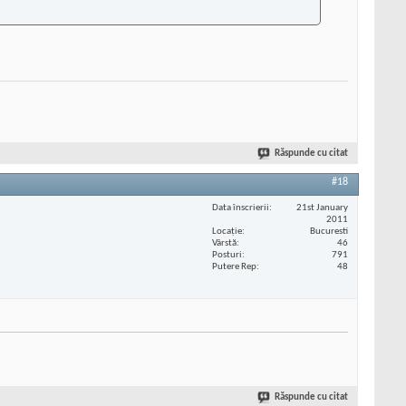
Răspunde cu citat
#18
Data înscrierii
21st January
2011
Locaţie
Bucuresti
Vârstă
46
Posturi
791
Putere Rep
48
Răspunde cu citat