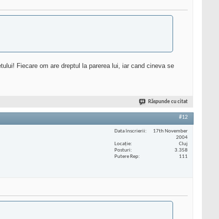
lui! Fiecare om are dreptul la parerea lui, iar cand cineva se
Răspunde cu citat
#12
Data înscrierii
17th November
2004
Locaţie
Cluj
Posturi
3.358
Putere Rep
111