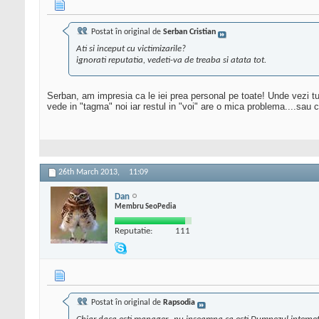
Postat în original de
Serban Cristian
Ati si inceput cu victimizarile?
ignorati reputatia, vedeti-va de treaba si atata tot.
Serban, am impresia ca le iei prea personal pe toate! Unde vezi tu
vede in "tagma" noi iar restul in "voi" are o mica problema....sau ce
26th March 2013,
11:09
Dan
Membru SeoPedia
Reputatie:
111
Postat în original de
Rapsodia