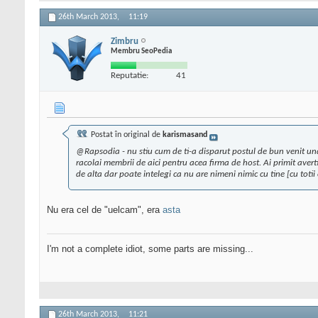
26th March 2013,
11:19
Zimbru
Membru SeoPedia
Reputatie:
41
Postat în original de
karismasand
@Rapsodia - nu stiu cum de ti-a disparut postul de bun venit und
racolai membrii de aici pentru acea firma de host. Ai primit ave
de alta dar poate intelegi ca nu are nimeni nimic cu tine [cu tot
Nu era cel de "uelcam", era
asta
I'm not a complete idiot, some parts are missing...
26th March 2013,
11:21