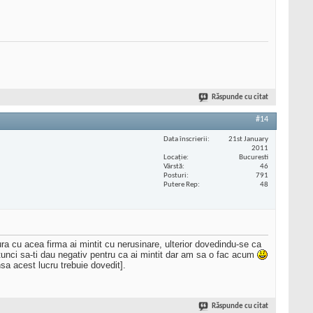
Răspunde cu citat
#14
Data înscrierii
21st January
2011
Locaţie
Bucuresti
Vârstă
46
Posturi
791
Putere Rep
48
a cu acea firma ai mintit cu nerusinare, ulterior dovedindu-se ca
tunci sa-ti dau negativ pentru ca ai mintit dar am sa o fac acum
sa acest lucru trebuie dovedit].
Răspunde cu citat