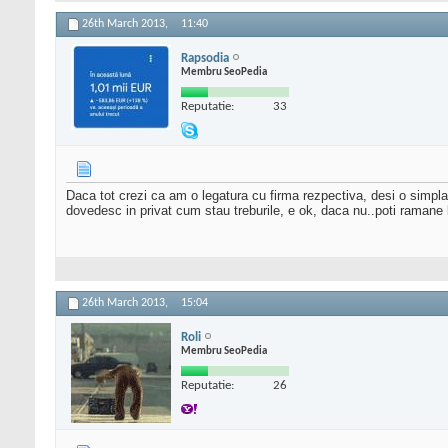
26th March 2013,
11:40
Rapsodia
Membru SeoPedia
Reputatie:
33
Daca tot crezi ca am o legatura cu firma rezpectiva, desi o simpla
dovedesc in privat cum stau treburile, e ok, daca nu..poti ramane
26th March 2013,
15:04
Roli
Membru SeoPedia
Reputatie:
26