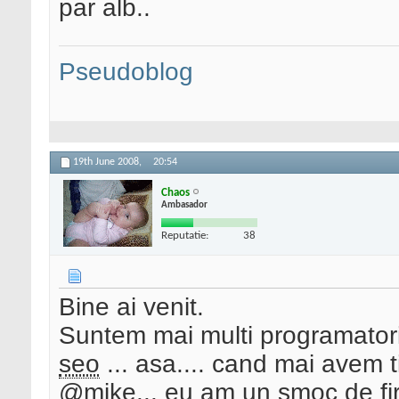
par alb..
Pseudoblog
19th June 2008,
20:54
Chaos
Ambasador
Reputatie:
38
Bine ai venit.
Suntem mai multi programatori
seo
... asa.... cand mai avem 
@mike... eu am un smoc de fir