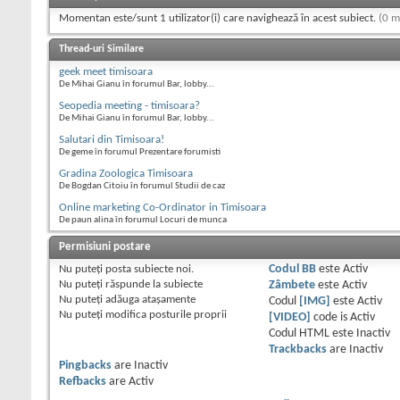
Momentan este/sunt 1 utilizator(i) care navighează în acest subiect.
(0 m
Thread-uri Similare
geek meet timisoara
De Mihai Gianu în forumul Bar, lobby...
Seopedia meeting - timisoara?
De Mihai Gianu în forumul Bar, lobby...
Salutari din Timisoara!
De geme în forumul Prezentare forumisti
Gradina Zoologica Timisoara
De Bogdan Citoiu în forumul Studii de caz
Online marketing Co-Ordinator in Timisoara
De paun alina în forumul Locuri de munca
Permisiuni postare
Nu puteţi
posta subiecte noi.
Codul BB
este
Activ
Nu puteţi
răspunde la subiecte
Zâmbete
este
Activ
Nu puteţi
adăuga ataşamente
Codul
[IMG]
este
Activ
Nu puteţi
modifica posturile proprii
[VIDEO]
code is
Activ
Codul HTML este
Inactiv
Trackbacks
are
Inactiv
Pingbacks
are
Inactiv
Refbacks
are
Activ