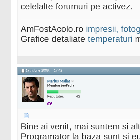
celelalte forumuri pe activez.
AmFostAcolo.ro
impresii, fotog
Grafice detaliate
temperaturi
m
19th June 2008,
17:42
Marius Mailat
Membru SeoPedia
Reputatie:
42
Bine ai venit, mai suntem si a
Programator la baza sunt si eu,