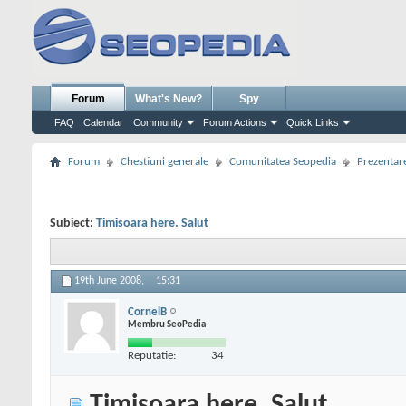
Forum
What's New?
Spy
FAQ
Calendar
Community
Forum Actions
Quick Links
Forum
Chestiuni generale
Comunitatea Seopedia
Prezentare
Subiect:
Timisoara here. Salut
19th June 2008,
15:31
CornelB
Membru SeoPedia
Reputatie:
34
Timisoara here. Salut