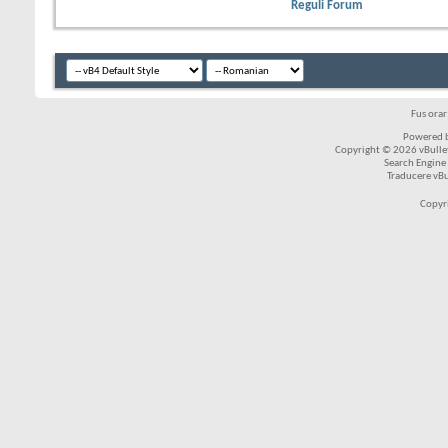
Reguli Forum
Fus ora
Powered b
Copyright © 2026 vBulleti
Search Engine
Traducere vB
Copyr