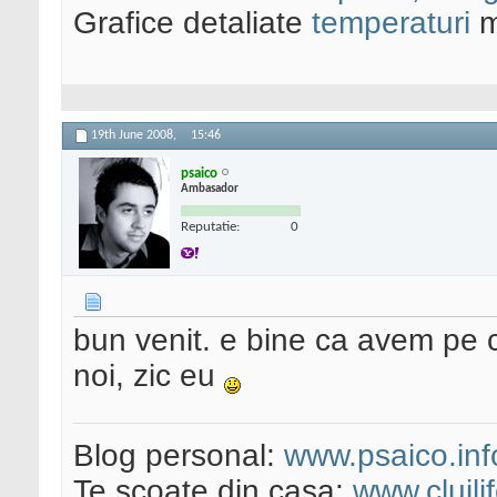
Grafice detaliate
temperaturi
m
19th June 2008,
15:46
psaico
Ambasador
Reputatie:
0
bun venit. e bine ca avem pe c
noi, zic eu
Blog personal:
www.psaico.inf
Te scoate din casa:
www.clujli