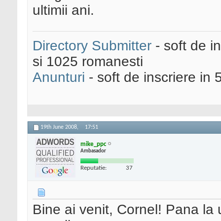
ultimii ani.
Directory Submitter
- soft de i
si 1025 romanesti
Anunturi
- soft de inscriere in 
19th June 2008,
17:51
mike_ppc
Ambasador
Reputatie:
37
Bine ai venit, Cornel! Pana la 