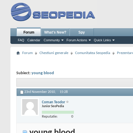
Forum
What's New?
Spy
FAQ
Calendar
Community
Forum Actions
Quick Links
Forum
Chestiuni generale
Comunitatea Seopedia
Prezentare
Subiect:
young blood
23rd November 2010,
15:28
Coman Teodor
Junior SeoPedia
Reputatie:
0
young blood