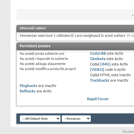
«
Informații subiect
Momentan este/sunt 1 utilizator(i) care navighează în acest subiect.
(0 m
Permisiuni postare
Nu puteţi
posta subiecte noi.
Codul BB
este
Activ
Nu puteţi
răspunde la subiecte
Zâmbete
este
Activ
Nu puteţi
adăuga ataşamente
Codul
[IMG]
este
Activ
Nu puteţi
modifica posturile proprii
[VIDEO]
code is
Activ
Codul HTML este
Inactiv
Trackbacks
are
Inactiv
Pingbacks
are
Inactiv
Refbacks
are
Activ
Reguli Forum
Fus ora