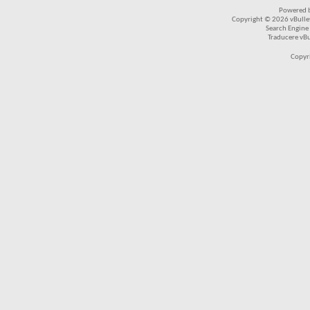
Powered b
Copyright © 2026 vBulleti
Search Engine
Traducere vB
Copyr