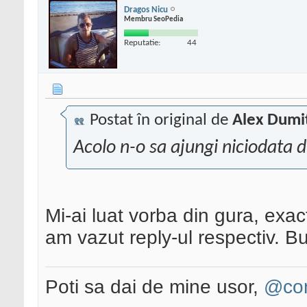
Dragos Nicu
Membru SeoPedia
Reputatie:
44
Postat în original de
Alex Dumi
Acolo n-o sa ajungi niciodata 
Mi-ai luat vorba din gura, exac
am vazut reply-ul respectiv. B
Poti sa dai de mine usor,
@con