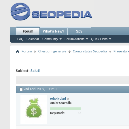
Forum
What's New?
Spy
FAQ
Calendar
Community
Forum Actions
Quick Links
Forum
Chestiuni generale
Comunitatea Seopedia
Prezentare
Subiect:
Salut!
2nd April 2009,
12:10
wladevlad
Junior SeoPedia
Reputatie:
0