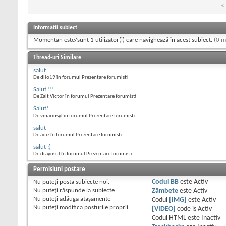
«
Informații subiect
Momentan este/sunt 1 utilizator(i) care navighează în acest subiect.
(0 m
Thread-uri Similare
salut
De dilo19 în forumul Prezentare forumisti
Salut !!!
De Zait Victor în forumul Prezentare forumisti
Salut!
De vmariusgl în forumul Prezentare forumisti
salut
De adiz în forumul Prezentare forumisti
salut ;)
De dragosul în forumul Prezentare forumisti
Permisiuni postare
Nu puteţi
posta subiecte noi.
Codul BB
este
Activ
Nu puteţi
răspunde la subiecte
Zâmbete
este
Activ
Nu puteţi
adăuga ataşamente
Codul
[IMG]
este
Activ
Nu puteţi
modifica posturile proprii
[VIDEO]
code is
Activ
Codul HTML este
Inactiv