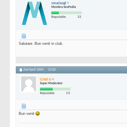
vmariusgl
Membru SeoPedia
Reputatie:
32
Salutare. Bun venit in club.
2nd April 2009,
13:20
Cristi U
Super Moderator
Reputatie:
53
Bun venit