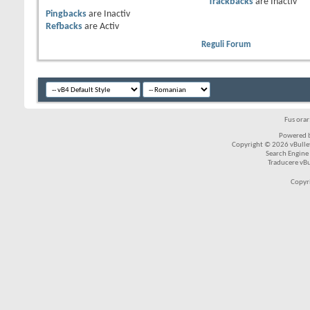
Trackbacks
are
Inactiv
Pingbacks
are
Inactiv
Refbacks
are
Activ
Reguli Forum
Fus ora
Powered b
Copyright © 2026 vBulleti
Search Engine
Traducere vB
Copyr