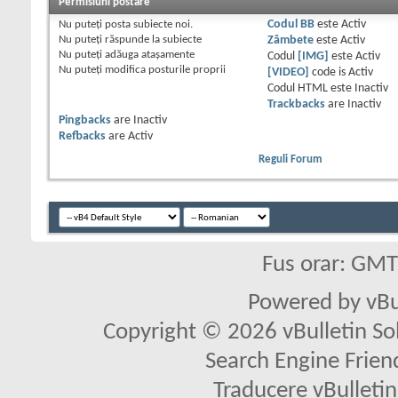
Permisiuni postare
Nu puteţi
posta subiecte noi.
Codul BB
este
Activ
Nu puteţi
răspunde la subiecte
Zâmbete
este
Activ
Nu puteţi
adăuga ataşamente
Codul
[IMG]
este
Activ
Nu puteţi
modifica posturile proprii
[VIDEO]
code is
Activ
Codul HTML este
Inactiv
Trackbacks
are
Inactiv
Pingbacks
are
Inactiv
Refbacks
are
Activ
Reguli Forum
Fus orar: GM
Powered by vBu
Copyright © 2026 vBulletin Solu
Search Engine Frien
Traducere vBullet