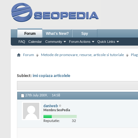
Forum
What's New?
Spy
FAQ
Calendar
Community
Forum Actions
Quick Links
Forum
Metode de promovare, resurse, articole si tutoriale
Plag
Subiect:
imi copiaza articolele
27th July 2009,
14:58
daniweb
Membru SeoPedia
Reputatie:
32