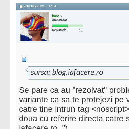
27th July 2009,
17:34
haos
Ambasador
Reputatie:
63
sursa: blog.iafacere.ro
Se pare ca au "rezolvat" pro
variante ca sa te protejezi pe vi
catre tine intrun tag <noscript>
doua cu referire directa catre s
iafacere.ro..")