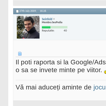
27th July 2009,
16:26
Seinfeld
Membru SeoPedia
Reputatie:
40
Il poti raporta si la Google/Ad
o sa se invete minte pe viitor.
Vă mai aduceți aminte de
jocu