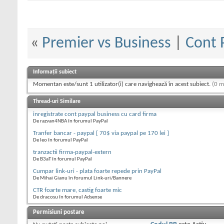
«
Premier vs Business
|
Cont 
Informații subiect
Momentan este/sunt 1 utilizator(i) care navighează în acest subiect.
(0 m
Thread-uri Similare
inregistrate cont paypal business cu card firma
De razvan4NBA în forumul PayPal
Tranfer bancar - paypal [ 70$ via paypal pe 170 lei ]
De leo în forumul PayPal
tranzactii firma-paypal-extern
De B3aT în forumul PayPal
Cumpar link-uri - plata foarte repede prin PayPal
De Mihai Gianu în forumul Link-uri/Bannere
CTR foarte mare, castig foarte mic
De dracosu în forumul Adsense
Permisiuni postare