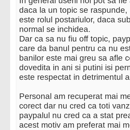
In general userii noi pot sa fi
daca la un topic se raspunde, su
este rolul postariulor, daca su
normal se inchidea.
Dar ca sa nu fiu off topic, pay
care da banul pentru ca nu est
banilor este mai greu sa afle c
dovedita in ani si putini isi pe
este respectat in detrimentul al
Personal am recuperat mai me
corect dar nu cred ca toti vanza
paypalul nu cred ca a stat prea
acest motiv am preferat mai me