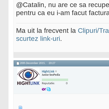
@Catalin, nu are ce sa recuper
pentru ca eu i-am facut factura
Ma uit la frecvent la
Clipuri/Tr
scurtez link-uri
.
20th December 2015,
20:27
HightLink
Junior SeoPedia
Reputatie:
0