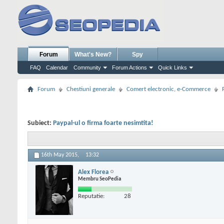
Forum
What's New?
Spy
FAQ
Calendar
Community
Forum Actions
Quick Links
Forum
Chestiuni generale
Comert electronic, e-Commerce
Subiect:
Paypal-ul o firma foarte nesimtita!
16th May 2015,
13:32
Alex Florea
Membru SeoPedia
Reputatie:
28