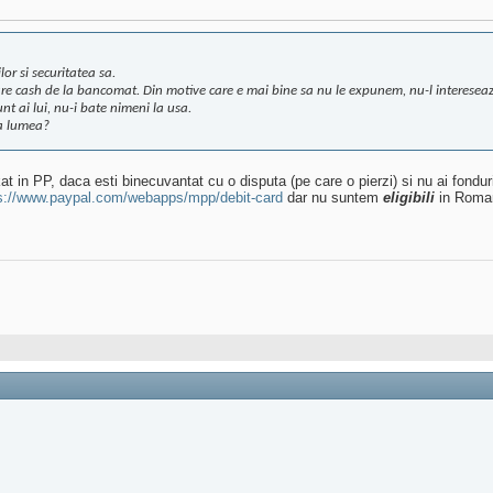
lor si securitatea sa.
e are cash de la bancomat. Din motive care e mai bine sa nu le expunem, nu-l interesea
t ai lui, nu-i bate nimeni la usa.
sa lumea?
nkat in PP, daca esti binecuvantat cu o disputa (pe care o pierzi) si nu ai fondu
s://www.paypal.com/webapps/mpp/debit-card
dar nu suntem
eligibili
in Roma