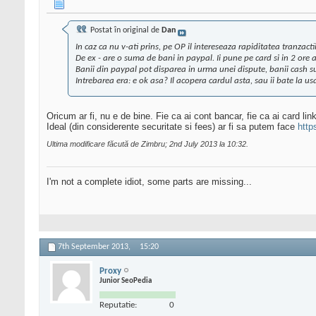
Postat în original de
Dan
In caz ca nu v-ati prins, pe OP il intereseaza rapiditatea tranzactii
De ex - are o suma de bani in paypal. Ii pune pe card si in 2 or
Banii din paypal pot disparea in urma unei dispute, banii cash sun
Intrebarea era: e ok asa? Il acopera cardul asta, sau ii bate la u
Oricum ar fi, nu e de bine. Fie ca ai cont bancar, fie ca ai card li
Ideal (din considerente securitate si fees) ar fi sa putem face
http
Ultima modificare făcută de Zimbru; 2nd July 2013 la
10:32
.
I'm not a complete idiot, some parts are missing...
7th September 2013,
15:20
Proxy
Junior SeoPedia
Reputatie:
0