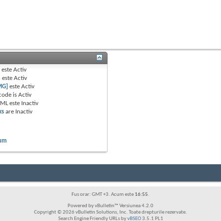
B
este
Activ
e
este
Activ
MG]
este
Activ
code is
Activ
TML este
Inactiv
ks
are
Inactiv
rum
Fus orar: GMT +3. Acum este
16:55
.
Powered by vBulletin™ Versiunea 4.2.0
Copyright © 2026 vBulletin Solutions, Inc. Toate drepturile rezervate.
Search Engine Friendly URLs by
vBSEO
3.5.1 PL1