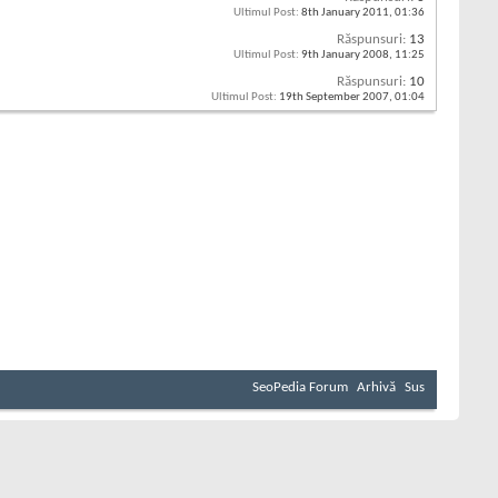
Ultimul Post:
8th January 2011,
01:36
Răspunsuri:
13
Ultimul Post:
9th January 2008,
11:25
Răspunsuri:
10
Ultimul Post:
19th September 2007,
01:04
SeoPedia Forum
Arhivă
Sus