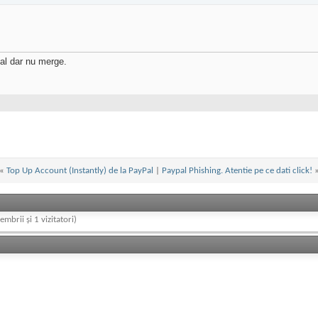
al dar nu merge.
«
Top Up Account (Instantly) de la PayPal
|
Paypal Phishing. Atentie pe ce dati click!
embrii și 1 vizitatori)