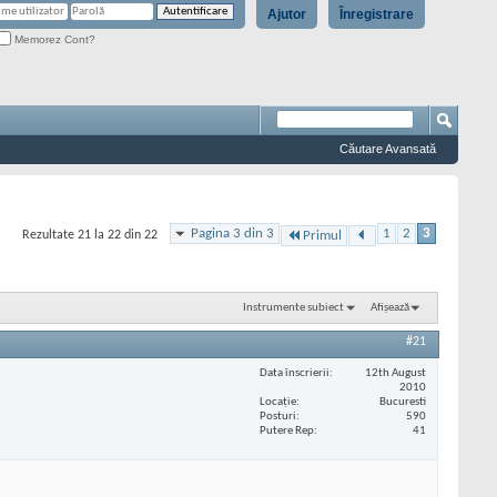
Ajutor
Înregistrare
Memorez Cont?
Căutare Avansată
Pagina 3 din 3
1
2
3
Rezultate 21 la 22 din 22
Primul
Instrumente subiect
Afișează
#21
Data înscrierii
12th August
2010
Locaţie
Bucuresti
Posturi
590
Putere Rep
41