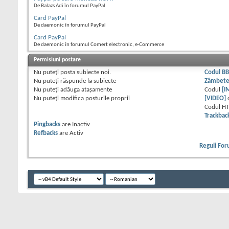
De Balazs Adi în forumul PayPal
Card PayPal
De daemonic în forumul PayPal
Card PayPal
De daemonic în forumul Comert electronic, e-Commerce
Permisiuni postare
Nu puteţi
posta subiecte noi.
Codul B
Nu puteţi
răspunde la subiecte
Zâmbet
Nu puteţi
adăuga ataşamente
Codul
[I
Nu puteţi
modifica posturile proprii
[VIDEO]
Codul H
Trackbac
Pingbacks
are
Inactiv
Refbacks
are
Activ
Reguli Fo