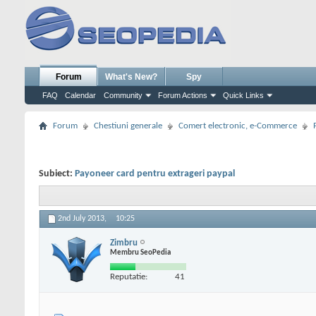
Forum
What's New?
Spy
FAQ
Calendar
Community
Forum Actions
Quick Links
Forum
Chestiuni generale
Comert electronic, e-Commerce
Subiect:
Payoneer card pentru extrageri paypal
2nd July 2013,
10:25
Zimbru
Membru SeoPedia
Reputatie:
41