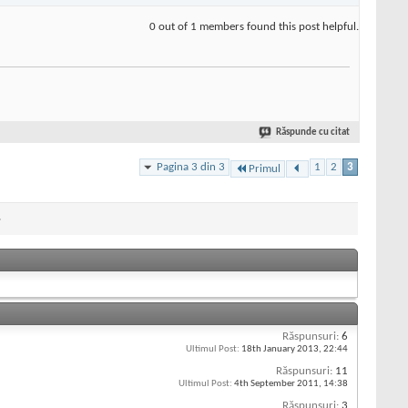
0 out of 1 members found this post helpful.
Răspunde cu citat
Pagina 3 din 3
1
2
3
Primul
»
Răspunsuri:
6
Ultimul Post:
18th January 2013,
22:44
Răspunsuri:
11
Ultimul Post:
4th September 2011,
14:38
Răspunsuri:
3