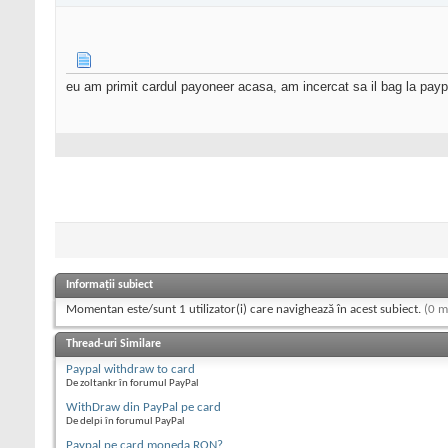
eu am primit cardul payoneer acasa, am incercat sa il bag la payp
Informații subiect
Momentan este/sunt 1 utilizator(i) care navighează în acest subiect.
(0 m
Thread-uri Similare
Paypal withdraw to card
De zoltankr în forumul PayPal
WithDraw din PayPal pe card
De delpi în forumul PayPal
Paypal pe card moneda RON?