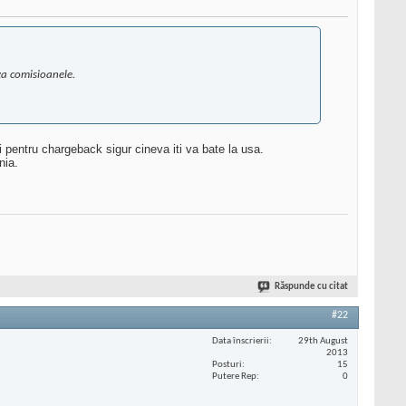
za comisioanele.
ri pentru chargeback sigur cineva iti va bate la usa.
nia.
Răspunde cu citat
#22
Data înscrierii
29th August
2013
Posturi
15
Putere Rep
0