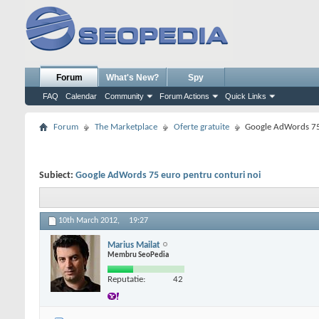
Forum
What's New?
Spy
FAQ
Calendar
Community
Forum Actions
Quick Links
Forum
The Marketplace
Oferte gratuite
Google AdWords 75 
Subiect:
Google AdWords 75 euro pentru conturi noi
10th March 2012,
19:27
Marius Mailat
Membru SeoPedia
Reputatie:
42