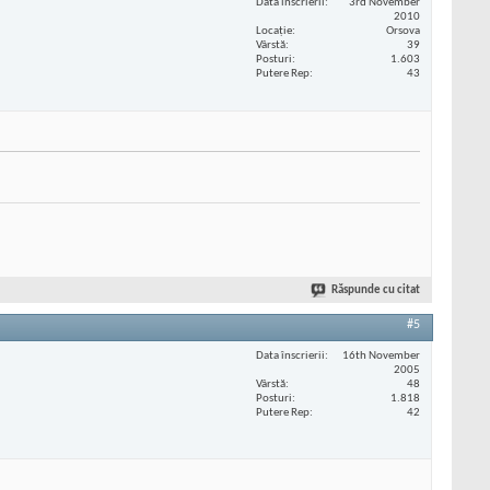
Data înscrierii
3rd November
2010
Locaţie
Orsova
Vârstă
39
Posturi
1.603
Putere Rep
43
Răspunde cu citat
#5
Data înscrierii
16th November
2005
Vârstă
48
Posturi
1.818
Putere Rep
42