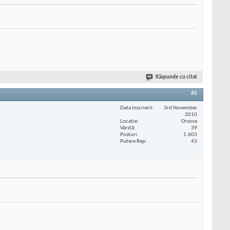
Răspunde cu citat
#6
Data înscrierii
3rd November
2010
Locaţie
Orsova
Vârstă
39
Posturi
1.603
Putere Rep
43