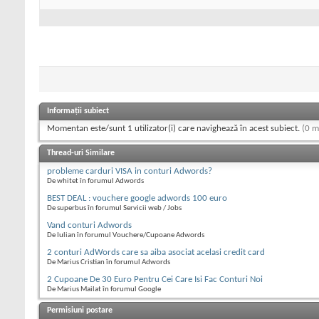
Informații subiect
Momentan este/sunt 1 utilizator(i) care navighează în acest subiect.
(0 m
Thread-uri Similare
probleme carduri VISA in conturi Adwords?
De whitet în forumul Adwords
BEST DEAL : vouchere google adwords 100 euro
De superbus în forumul Servicii web / Jobs
Vand conturi Adwords
De Iulian în forumul Vouchere/Cupoane Adwords
2 conturi AdWords care sa aiba asociat acelasi credit card
De Marius Cristian în forumul Adwords
2 Cupoane De 30 Euro Pentru Cei Care Isi Fac Conturi Noi
De Marius Mailat în forumul Google
Permisiuni postare