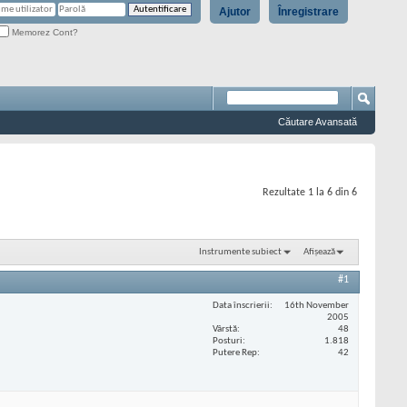
Ajutor
Înregistrare
Memorez Cont?
Căutare Avansată
Rezultate 1 la 6 din 6
Instrumente subiect
Afișează
#1
Data înscrierii
16th November
2005
Vârstă
48
Posturi
1.818
Putere Rep
42