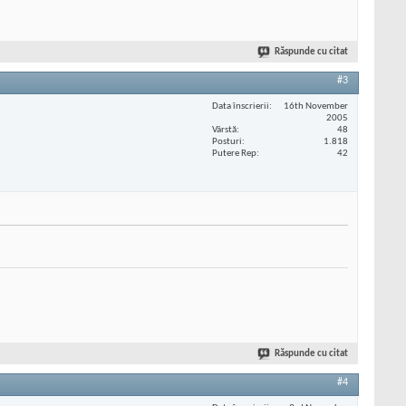
Răspunde cu citat
#3
Data înscrierii
16th November
2005
Vârstă
48
Posturi
1.818
Putere Rep
42
Răspunde cu citat
#4