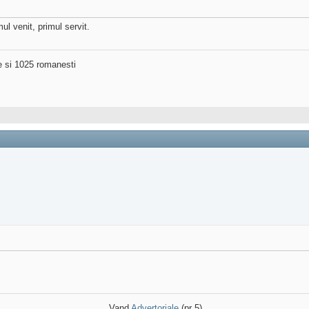
 venit, primul servit.
ne si 1025 romanesti
Vand
Advertoriale
(pr 5)