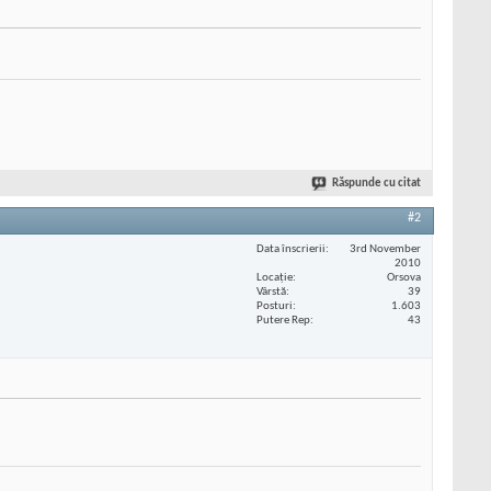
Răspunde cu citat
#2
Data înscrierii
3rd November
2010
Locaţie
Orsova
Vârstă
39
Posturi
1.603
Putere Rep
43