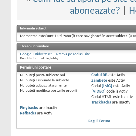
aboneazate?
|
H
Informații subiect
Momentan este/sunt 1 utilizator(i) care navighează în acest subiect.
(0 m
Thread-uri Similare
Google + Bidvertiser + altceva pe acelasi site
De zuk în forumul Bar, lobby...
Permisiuni postare
Nu puteţi
posta subiecte noi.
Codul BB
este
Activ
Nu puteţi
răspunde la subiecte
Zâmbete
este
Activ
Nu puteţi
adăuga ataşamente
Codul
[IMG]
este
Activ
Nu puteţi
modifica posturile proprii
[VIDEO]
code is
Activ
Codul HTML este
Inactiv
Trackbacks
are
Inactiv
Pingbacks
are
Inactiv
Refbacks
are
Activ
Reguli Forum