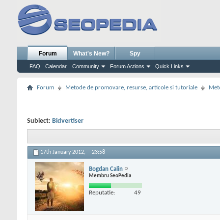
Forum
What's New?
Spy
FAQ
Calendar
Community
Forum Actions
Quick Links
Forum
Metode de promovare, resurse, articole si tutoriale
Meto
Subiect:
Bidvertiser
17th January 2012,
23:58
Bogdan Calin
Membru SeoPedia
Reputatie:
49