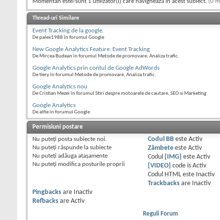
Momentan este/sunt 1 utilizator(i) care navighează în acest subiect.
(0 m
Thread-uri Similare
Event Tracking de la google.
De palex1988 în forumul Google
New Google Analytics Feature: Event Tracking
De Mircea Budean în forumul Metode de promovare, Analiza trafic.
Google Analytics prin contul de Google AdWords
De tiery în forumul Metode de promovare, Analiza trafic.
Google Analytics nou
De Cristian Mezei în forumul Stiri despre motoarele de cautare, SEO si Marketing
Google Analytics
De alfie în forumul Google
Permisiuni postare
Nu puteţi
posta subiecte noi.
Codul BB
este
Activ
Nu puteţi
răspunde la subiecte
Zâmbete
este
Activ
Nu puteţi
adăuga ataşamente
Codul
[IMG]
este
Activ
Nu puteţi
modifica posturile proprii
[VIDEO]
code is
Activ
Codul HTML este
Inactiv
Trackbacks
are
Inactiv
Pingbacks
are
Inactiv
Refbacks
are
Activ
Reguli Forum