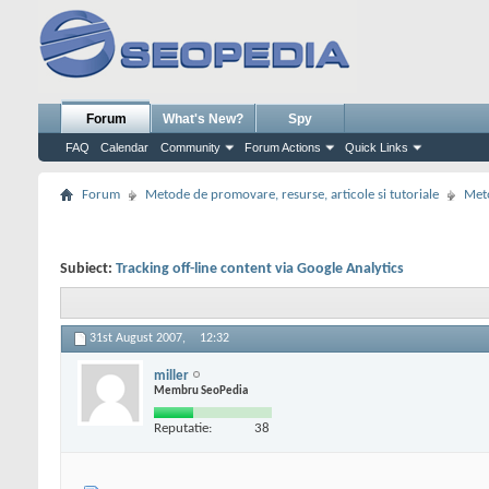
Forum
What's New?
Spy
FAQ
Calendar
Community
Forum Actions
Quick Links
Forum
Metode de promovare, resurse, articole si tutoriale
Meto
Subiect:
Tracking off-line content via Google Analytics
31st August 2007,
12:32
miller
Membru SeoPedia
Reputatie:
38