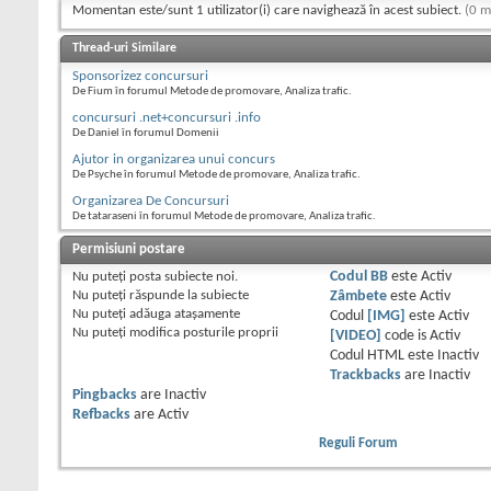
Momentan este/sunt 1 utilizator(i) care navighează în acest subiect.
(0 m
Thread-uri Similare
Sponsorizez concursuri
De Fium în forumul Metode de promovare, Analiza trafic.
concursuri .net+concursuri .info
De Daniel în forumul Domenii
Ajutor in organizarea unui concurs
De Psyche în forumul Metode de promovare, Analiza trafic.
Organizarea De Concursuri
De tataraseni în forumul Metode de promovare, Analiza trafic.
Permisiuni postare
Nu puteţi
posta subiecte noi.
Codul BB
este
Activ
Nu puteţi
răspunde la subiecte
Zâmbete
este
Activ
Nu puteţi
adăuga ataşamente
Codul
[IMG]
este
Activ
Nu puteţi
modifica posturile proprii
[VIDEO]
code is
Activ
Codul HTML este
Inactiv
Trackbacks
are
Inactiv
Pingbacks
are
Inactiv
Refbacks
are
Activ
Reguli Forum