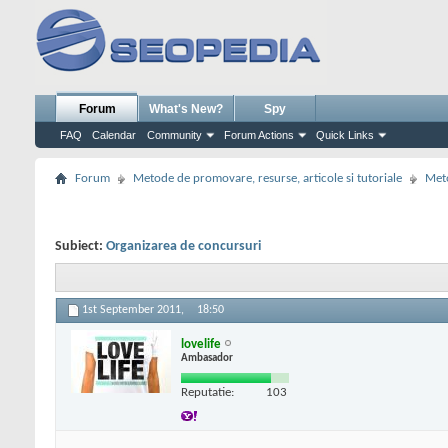
Forum
What's New?
Spy
FAQ
Calendar
Community
Forum Actions
Quick Links
Forum
Metode de promovare, resurse, articole si tutoriale
Meto
Subiect:
Organizarea de concursuri
1st September 2011,
18:50
lovelife
Ambasador
Reputatie:
103