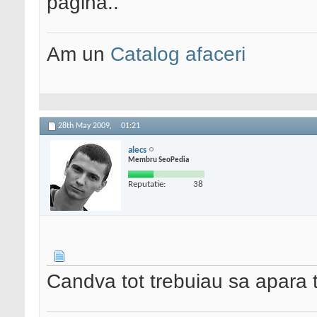
pagina..
Am un
Catalog afaceri
28th May 2009,
01:21
alecs
Membru SeoPedia
Reputatie:
38
Candva tot trebuiau sa apara ti