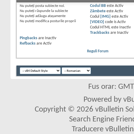
Nu puteţi
posta subiecte noi.
Codul BB
este
Activ
Nu puteţi
răspunde la subiecte
Zâmbete
este
Activ
Nu puteţi
adăuga ataşamente
Codul
[IMG]
este
Activ
Nu puteţi
modifica posturile proprii
[VIDEO]
code is
Activ
Codul HTML este
Inactiv
Trackbacks
are
Inactiv
Pingbacks
are
Inactiv
Refbacks
are
Activ
Reguli Forum
Fus orar: GM
Powered by vBu
Copyright © 2026 vBulletin Solu
Search Engine Frien
Traducere vBullet