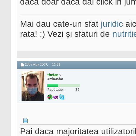
daca doar daca dai click in ju
Mai dau cate-un sfat
juridic
aic
rata! :) Vezi și sfaturi de
nutriti
28th May 2009,
11:51
thefan
Ambasador
Reputatie:
39
Pai daca majoritatea utilizatori