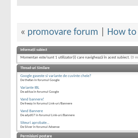
«
promovare forum
|
How to
Informații subiect
Momentan este/sunt 1 utilizator(i) care navighează în acest subiect.
(0 m
Thread-uri Similare
Google gaseste si variante de cuvinte cheie?
De thefan în forumul Google
Variante IBL
De aditza în forumul Google
Vand bannere!
De freezy în forumul Link-uri/Bannere
Vand Bannere
De adyd07 în forumul Link-uri/Bannere
Siteuri aprobate...
De Silver în forumul Adsense
Permisiuni postare