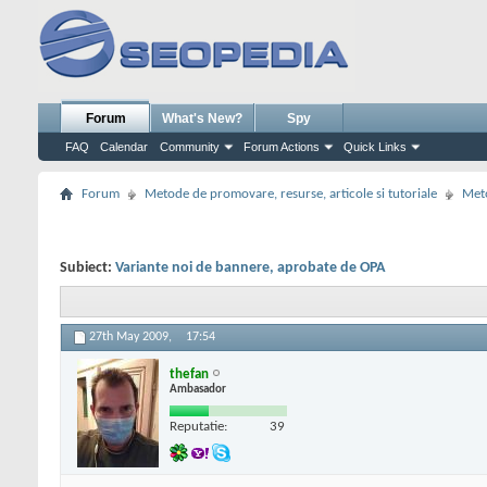
Forum
What's New?
Spy
FAQ
Calendar
Community
Forum Actions
Quick Links
Forum
Metode de promovare, resurse, articole si tutoriale
Meto
Subiect:
Variante noi de bannere, aprobate de OPA
27th May 2009,
17:54
thefan
Ambasador
Reputatie:
39