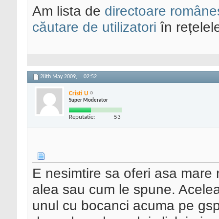
Am lista de
directoare româneș
căutare de utilizatori
în rețelel
28th May 2009,
02:52
Cristi U
Super Moderator
Reputatie:
53
E nesimtire sa oferi asa mare r
alea sau cum le spune. Acelea
unul cu bocanci acuma pe gsp,