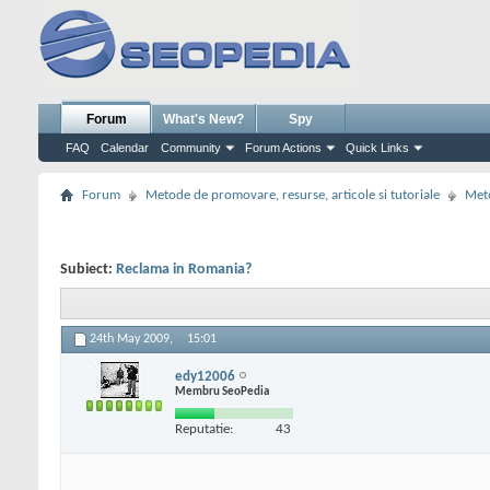
Forum
What's New?
Spy
FAQ
Calendar
Community
Forum Actions
Quick Links
Forum
Metode de promovare, resurse, articole si tutoriale
Meto
Subiect:
Reclama in Romania?
24th May 2009,
15:01
edy12006
Membru SeoPedia
Reputatie:
43