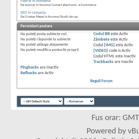
PayPal in Romania
De sourcer în forumul Comert electronic, e-Commerce
SEO in romania
De Cristian Mezei în forumul Studii de caz
Permisiuni postare
Nu puteţi
posta subiecte noi.
Codul BB
este
Activ
Nu puteţi
răspunde la subiecte
Zâmbete
este
Activ
Nu puteţi
adăuga ataşamente
Codul
[IMG]
este
Activ
Nu puteţi
modifica posturile proprii
[VIDEO]
code is
Activ
Codul HTML este
Inactiv
Trackbacks
are
Inactiv
Pingbacks
are
Inactiv
Refbacks
are
Activ
Reguli Forum
Fus orar: GM
Powered by vBu