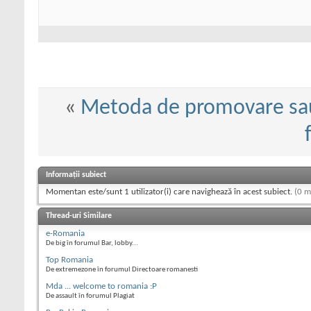
«
Metoda de promovare sau
Informații subiect
Momentan este/sunt 1 utilizator(i) care navighează în acest subiect.
(0 m
Thread-uri Similare
e-Romania
De big în forumul Bar, lobby...
Top Romania
De extremezone în forumul Directoare romanesti
Mda ... welcome to romania :P
De assault în forumul Plagiat