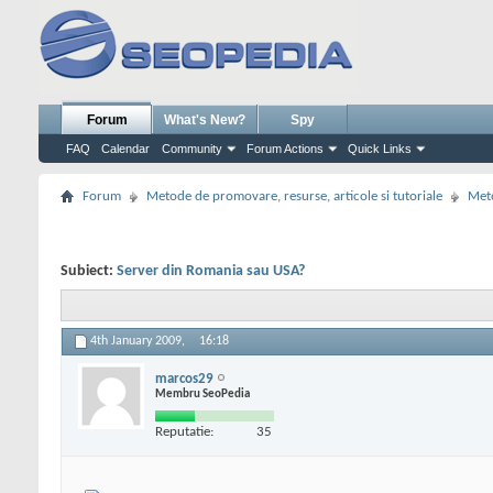
Forum
What's New?
Spy
FAQ
Calendar
Community
Forum Actions
Quick Links
Forum
Metode de promovare, resurse, articole si tutoriale
Meto
Subiect:
Server din Romania sau USA?
4th January 2009,
16:18
marcos29
Membru SeoPedia
Reputatie:
35