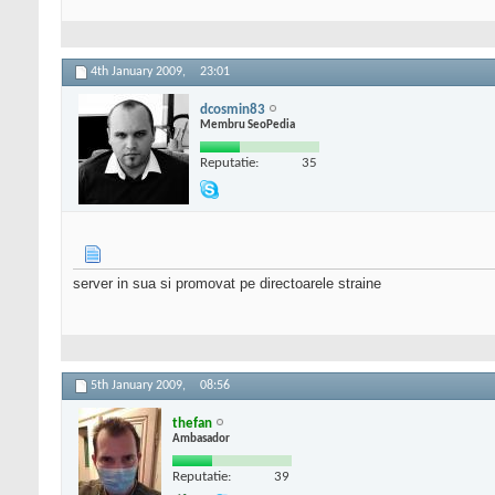
4th January 2009,
23:01
dcosmin83
Membru SeoPedia
Reputatie:
35
server in sua si promovat pe directoarele straine
5th January 2009,
08:56
thefan
Ambasador
Reputatie:
39