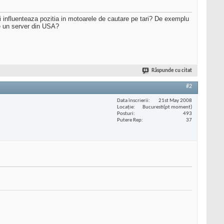
i influenteaza pozitia in motoarele de cautare pe tari? De exemplu
pe un server din USA?
Răspunde cu citat
#2
Data înscrierii
21st May 2008
Locaţie
Bucuresti(pt moment)
Posturi
493
Putere Rep
37