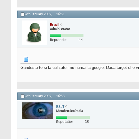
4th January 2009,
16:51
Bruzli
Administrator
Reputatie:
44
Gandeste-te si la utilizatori nu numai la google. Daca target-ul e vi
4th January 2009,
16:53
B3aT
Membru SeoPedia
Reputatie:
35