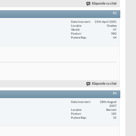
Răspunde cu citat
#3
Data înscrierii
25th April 2005
Locaţie
Oradea
Vârstă
47
Posturi
980
Putere Rep
44
Răspunde cu citat
#4
Data înscrierii
28th August
2007
Locaţie
Berceni
Posturi
185
Putere Rep
35