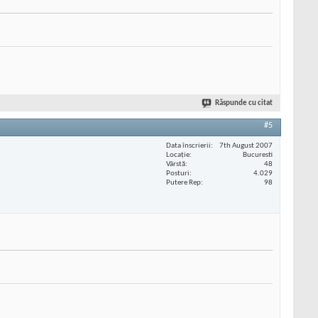
Răspunde cu citat
#5
Data înscrierii
7th August 2007
Locaţie
Bucuresti
Vârstă
48
Posturi
4.029
Putere Rep
98