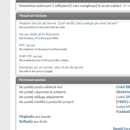
Momentan este/sunt 1 utilizator(i) care navighează în acest subiect.
(0 m
Thread-uri Similare
Mutare site pe alt server. Cum verific daca merge pe noul server?
De evolution în forumul Server side
Server dedicat in Romania
De Voodoo_H în forumul Utile
PPC server
De vladimir în forumul Continut web
PHP FTP server
De masterbrumi în forumul Bar, lobby...
Domeniu pe un server, site-ul pe alt server
De soft în forumul Google
Permisiuni postare
Nu puteţi
posta subiecte noi.
Codul B
Nu puteţi
răspunde la subiecte
Zâmbet
Nu puteţi
adăuga ataşamente
Codul
[I
Nu puteţi
modifica posturile proprii
[VIDEO]
Codul H
Trackbac
Pingbacks
are
Inactiv
Refbacks
are
Activ
Reguli Fo