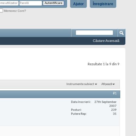
Ajutor
Înregistrare
Memorez Cont?
Căutare Avansată
Rezultate 1 la 9 din 9
Instrumente subiect
Afișează
#1
Data înscrierii
27th September
2007
Posturi
239
Putere Rep
35