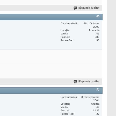
Răspunde cu citat
#6
Data înscrierii
28th October
2007
Locaţie
Romania
Vârstă
43
Posturi
383
Putere Rep
35
Răspunde cu citat
#7
Data înscrierii
30th December
2006
Locaţie
Oradea
Vârstă
49
Posturi
1.433
Putere Rep
39