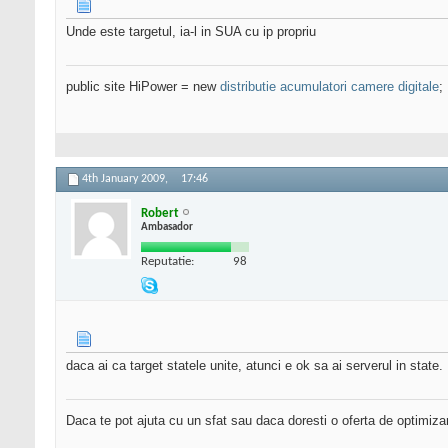
Unde este targetul, ia-l in SUA cu ip propriu
public site HiPower = new
distributie acumulatori camere digitale
;
4th January 2009,
17:46
Robert
Ambasador
Reputatie:
98
daca ai ca target statele unite, atunci e ok sa ai serverul in state
Daca te pot ajuta cu un sfat sau daca doresti o oferta de optimiza