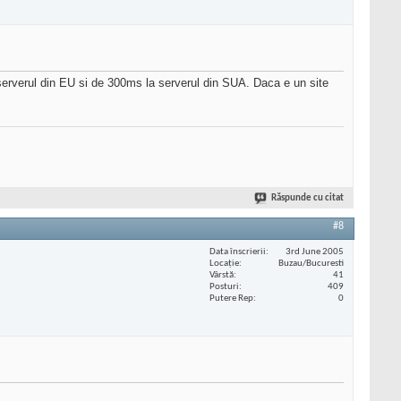
 serverul din EU si de 300ms la serverul din SUA. Daca e un site
Răspunde cu citat
#8
Data înscrierii
3rd June 2005
Locaţie
Buzau/Bucuresti
Vârstă
41
Posturi
409
Putere Rep
0