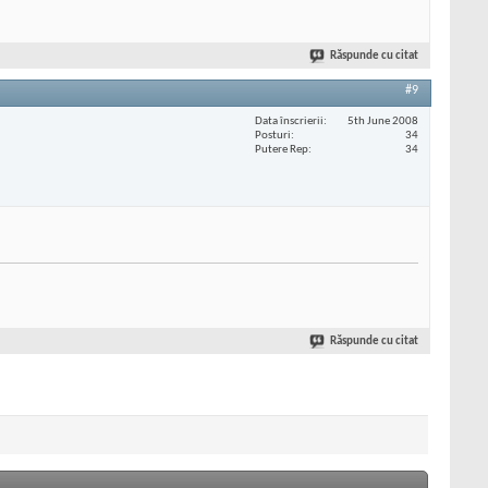
Răspunde cu citat
#9
Data înscrierii
5th June 2008
Posturi
34
Putere Rep
34
Răspunde cu citat