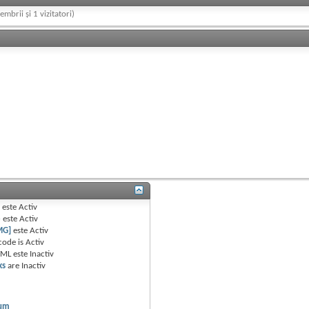
embrii și 1 vizitatori)
B
este
Activ
e
este
Activ
MG]
este
Activ
code is
Activ
TML este
Inactiv
ks
are
Inactiv
rum