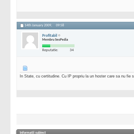
14th January 2009,
09:58
Profitabil
Membru SeoPedia
Reputatie:
34
In State, cu certitudine. Cu IP propriu la un hoster care sa nu fie 
Informații subiect