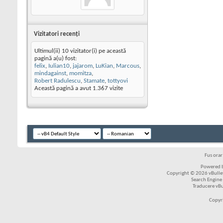
Vizitatori recenţi
Ultimul(ii) 10 vizitator(i) pe această
pagină a(u) fost:
felix
,
Iulian10
,
jajarom
,
LuKian
,
Marcous
,
mindagainst
,
momitza
,
Robert Radulescu
,
Stamate
,
tottyovi
Această pagină a avut
1.367
vizite
Fus ora
Powered b
Copyright © 2026 vBulleti
Search Engine
Traducere vB
Copyr