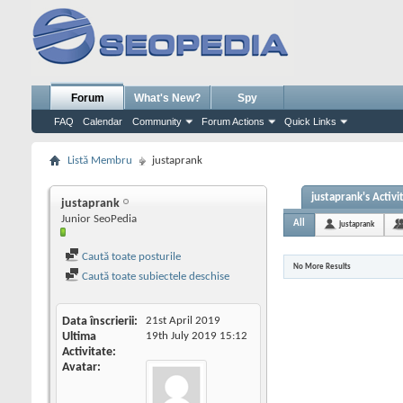
Forum
What's New?
Spy
FAQ
Calendar
Community
Forum Actions
Quick Links
Listă Membru
justaprank
justaprank's Activi
justaprank
Junior SeoPedia
All
justaprank
Caută toate posturile
No More Results
Caută toate subiectele deschise
Data înscrierii
21st April 2019
Ultima
19th July 2019
15:12
Activitate
Avatar