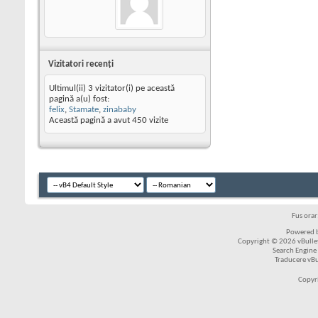
Vizitatori recenţi
Ultimul(ii) 3 vizitator(i) pe această
pagină a(u) fost:
felix
,
Stamate
,
zinababy
Această pagină a avut
450
vizite
Fus ora
Powered b
Copyright © 2026 vBulleti
Search Engine
Traducere vB
Copyr