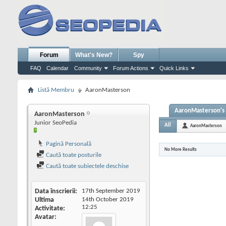
Forum
What's New?
Spy
FAQ
Calendar
Community
Forum Actions
Quick Links
Listă Membru
AaronMasterson
AaronMasterson's 
AaronMasterson
Junior SeoPedia
All
AaronMasterson
Pagină Personală
No More Results
Caută toate posturile
Caută toate subiectele deschise
Data înscrierii
17th September 2019
Ultima
14th October 2019
12:25
Activitate
Avatar