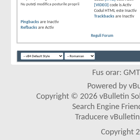
Nu puteţi
modifica posturile proprii
[VIDEO]
code is
Activ
Codul HTML este
Inactiv
Trackbacks
are
Inactiv
Pingbacks
are
Inactiv
Refbacks
are
Activ
Reguli Forum
Fus orar: GM
Powered by vBu
Copyright © 2026 vBulletin Solu
Search Engine Frien
Traducere vBullet
Copyright 