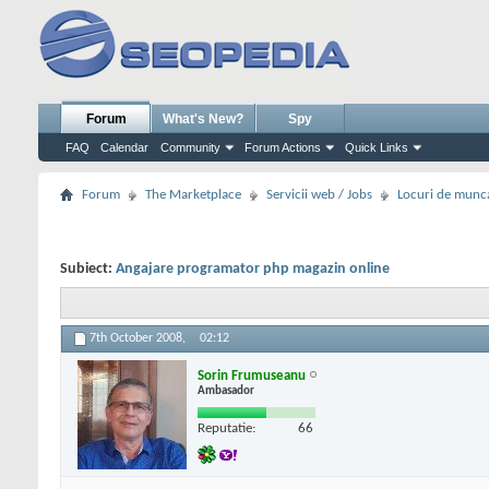
Forum
What's New?
Spy
FAQ
Calendar
Community
Forum Actions
Quick Links
Forum
The Marketplace
Servicii web / Jobs
Locuri de munc
Subiect:
Angajare programator php magazin online
7th October 2008,
02:12
Sorin Frumuseanu
Ambasador
Reputatie:
66