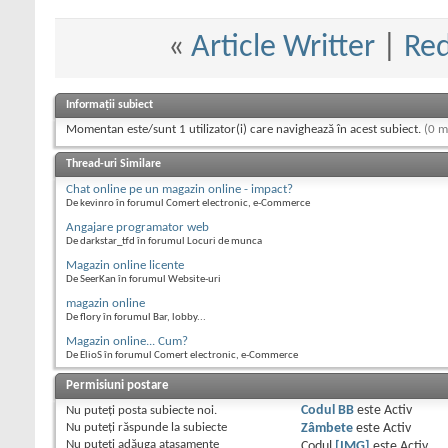
«
Article Writter
|
Red
Informații subiect
Momentan este/sunt 1 utilizator(i) care navighează în acest subiect.
(0 m
Thread-uri Similare
Chat online pe un magazin online - impact?
De kevinro în forumul Comert electronic, e-Commerce
Angajare programator web
De darkstar_tfd în forumul Locuri de munca
Magazin online licente
De SeerKan în forumul Website-uri
magazin online
De flory în forumul Bar, lobby...
Magazin online... Cum?
De ElioS în forumul Comert electronic, e-Commerce
Permisiuni postare
Nu puteţi
posta subiecte noi.
Codul BB
este
Activ
Nu puteţi
răspunde la subiecte
Zâmbete
este
Activ
Nu puteţi
adăuga ataşamente
Codul
[IMG]
este
Activ