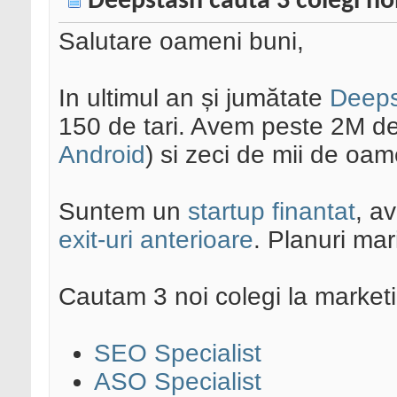
Deepstash cauta 3 colegi no
Salutare oameni buni,
In ultimul an și jumătate
Deeps
150 de tari. Avem peste 2M de in
Android
) si zeci de mii de oa
Suntem un
startup finantat
, a
exit-uri anterioare
. Planuri mar
Cautam 3 noi colegi la market
SEO Specialist
ASO Specialist