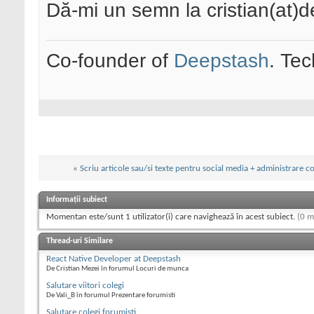
Dă-mi un semn la cristian(at)
Co-founder of
Deepstash
. Tec
«
Scriu articole sau/si texte pentru social media + administrare c
Informații subiect
Momentan este/sunt 1 utilizator(i) care navighează în acest subiect.
(0 m
Thread-uri Similare
React Native Developer at Deepstash
De Cristian Mezei în forumul Locuri de munca
Salutare viitori colegi
De Vali_B în forumul Prezentare forumisti
Salutare colegi forumisti