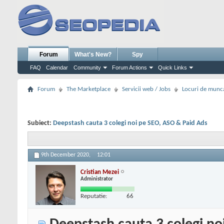
Forum
What's New?
Spy
FAQ
Calendar
Community
Forum Actions
Quick Links
Forum
The Marketplace
Servicii web / Jobs
Locuri de munc
Subiect:
Deepstash cauta 3 colegi noi pe SEO, ASO & Paid Ads
9th December 2020,
12:01
Cristian Mezei
Administrator
Reputatie:
66