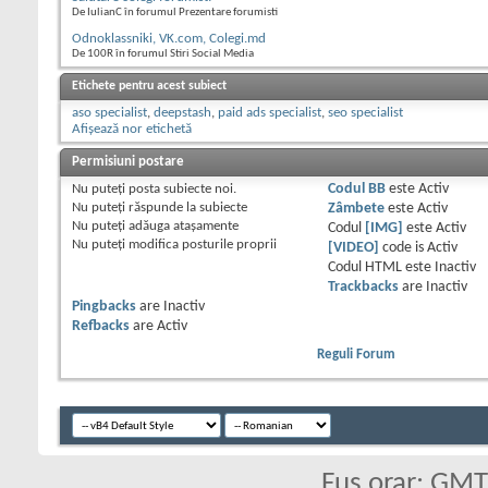
De IulianC în forumul Prezentare forumisti
Odnoklassniki, VK.com, Colegi.md
De 100R în forumul Stiri Social Media
Etichete pentru acest subiect
aso specialist
,
deepstash
,
paid ads specialist
,
seo specialist
Afișează nor etichetă
Permisiuni postare
Nu puteţi
posta subiecte noi.
Codul BB
este
Activ
Nu puteţi
răspunde la subiecte
Zâmbete
este
Activ
Nu puteţi
adăuga ataşamente
Codul
[IMG]
este
Activ
Nu puteţi
modifica posturile proprii
[VIDEO]
code is
Activ
Codul HTML este
Inactiv
Trackbacks
are
Inactiv
Pingbacks
are
Inactiv
Refbacks
are
Activ
Reguli Forum
Fus orar: GM