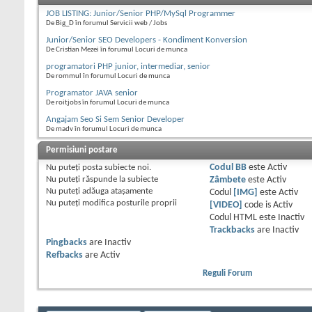
JOB LISTING: Junior/Senior PHP/MySql Programmer
De Big_D în forumul Servicii web / Jobs
Junior/Senior SEO Developers - Kondiment Konversion
De Cristian Mezei în forumul Locuri de munca
programatori PHP junior, intermediar, senior
De rommul în forumul Locuri de munca
Programator JAVA senior
De roitjobs în forumul Locuri de munca
Angajam Seo Si Sem Senior Developer
De madv în forumul Locuri de munca
Permisiuni postare
Nu puteţi
posta subiecte noi.
Codul BB
este
Activ
Nu puteţi
răspunde la subiecte
Zâmbete
este
Activ
Nu puteţi
adăuga ataşamente
Codul
[IMG]
este
Activ
Nu puteţi
modifica posturile proprii
[VIDEO]
code is
Activ
Codul HTML este
Inactiv
Trackbacks
are
Inactiv
Pingbacks
are
Inactiv
Refbacks
are
Activ
Reguli Forum