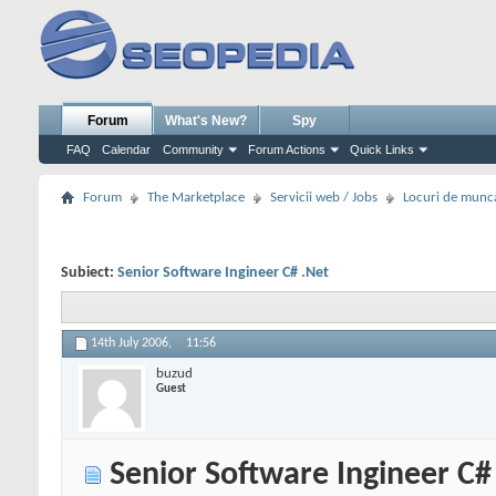
Forum
What's New?
Spy
FAQ
Calendar
Community
Forum Actions
Quick Links
Forum
The Marketplace
Servicii web / Jobs
Locuri de munc
Subiect:
Senior Software Ingineer C# .Net
14th July 2006,
11:56
buzud
Guest
Senior Software Ingineer C#