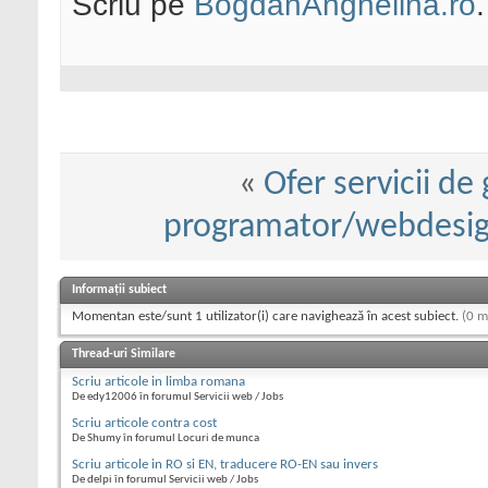
Scriu pe
BogdanAnghelina.ro
.
«
Ofer servicii de
programator/webdesign
Informații subiect
Momentan este/sunt 1 utilizator(i) care navighează în acest subiect.
(0 m
Thread-uri Similare
Scriu articole in limba romana
De edy12006 în forumul Servicii web / Jobs
Scriu articole contra cost
De Shumy în forumul Locuri de munca
Scriu articole in RO si EN, traducere RO-EN sau invers
De delpi în forumul Servicii web / Jobs