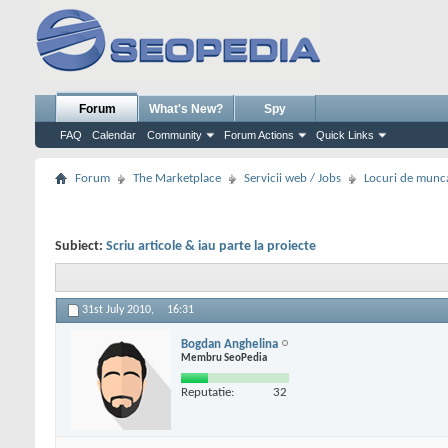
Forum
What's New?
Spy
FAQ
Calendar
Community
Forum Actions
Quick Links
Forum
The Marketplace
Servicii web / Jobs
Locuri de munc
Subiect:
Scriu articole & iau parte la proiecte
31st July 2010,
16:31
Bogdan Anghelina
Membru SeoPedia
Reputatie:
32