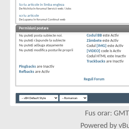
Scriu articole in limba engleza
De Nichita în forumul Servicii web / Jobs
scriu articole
De Lupanu în forumul Continut web
Permisiuni postare
Nu puteţi
posta subiecte noi.
Codul BB
este
Activ
Nu puteţi
răspunde la subiecte
Zâmbete
este
Activ
Nu puteţi
adăuga ataşamente
Codul
[IMG]
este
Activ
Nu puteţi
modifica posturile proprii
[VIDEO]
code is
Activ
Codul HTML este
Inactiv
Trackbacks
are
Inactiv
Pingbacks
are
Inactiv
Refbacks
are
Activ
Reguli Forum
Fus orar: GM
Powered by vBu