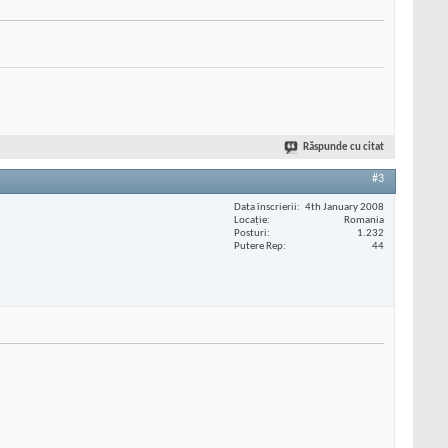
Răspunde cu citat
#3
Data înscrierii
4th January 2008
Locaţie
Romania
Posturi
1.232
Putere Rep
44