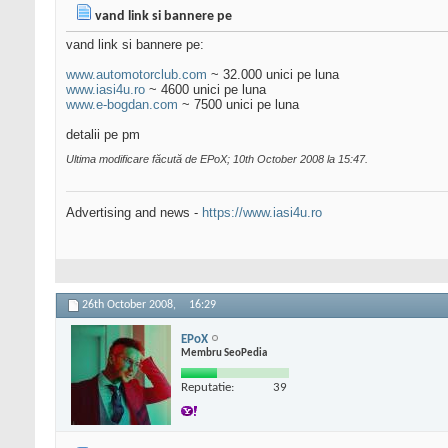
vand link si bannere pe
vand link si bannere pe:
www.automotorclub.com
~ 32.000 unici pe luna
www.iasi4u.ro
~ 4600 unici pe luna
www.e-bogdan.com
~ 7500 unici pe luna
detalii pe pm
Ultima modificare făcută de EPoX; 10th October 2008 la
15:47
.
Advertising and news -
https://www.iasi4u.ro
26th October 2008,
16:29
EPoX
Membru SeoPedia
Reputatie:
39