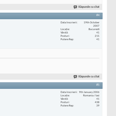
Răspunde cu citat
#4
Data înscrierii
19th October
2007
Locaţie
Bucuresti
Vârstă
41
Posturi
215
Putere Rep
41
Răspunde cu citat
#5
Data înscrierii
9th January 2006
Locaţie
Romania / Iasi
Vârstă
41
Posturi
438
Putere Rep
39