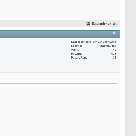
Răspunde cu citat
#7
Data înscrierii
9th January 2006
Locaţie
Romania / Iasi
Vârstă
41
Posturi
438
Putere Rep
39