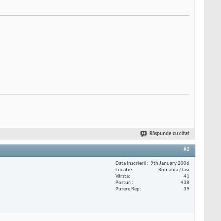
Răspunde cu citat
#2
Data înscrierii
9th January 2006
Locaţie
Romania / Iasi
Vârstă
41
Posturi
438
Putere Rep
39