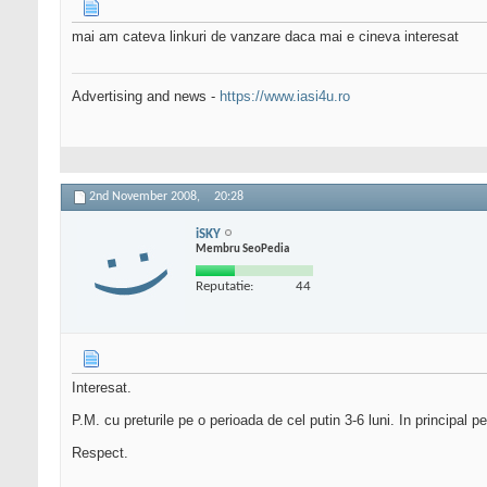
mai am cateva linkuri de vanzare daca mai e cineva interesat
Advertising and news -
https://www.iasi4u.ro
2nd November 2008,
20:28
iSKY
Membru SeoPedia
Reputatie:
44
Interesat.
P.M. cu preturile pe o perioada de cel putin 3-6 luni. In principal p
Respect.