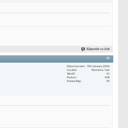
Răspunde cu citat
#6
Data înscrierii
9th January 2006
Locaţie
Romania / Iasi
Vârstă
41
Posturi
438
Putere Rep
39