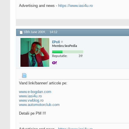
Advertising and news -
https://www.iasi4u.ro
18th June 2009,
14:12
EPoX
Membru SeoPedia
Reputatie:
39
Vand link/banner/ articole pe:
www.e-bogdan.com
www.iasi4u.ro
www.vwblog.ro
www.automotorclub.com
Detalii pe PM !!!