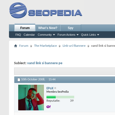
Forum
What's New?
Spy
FAQ
Calendar
Community
Forum Actions
Quick Links
Forum
The Marketplace
Link-uri/Bannere
vand link si bann
Subiect:
vand link si bannere pe
10th October 2008,
15:44
EPoX
Membru SeoPedia
Reputatie:
39