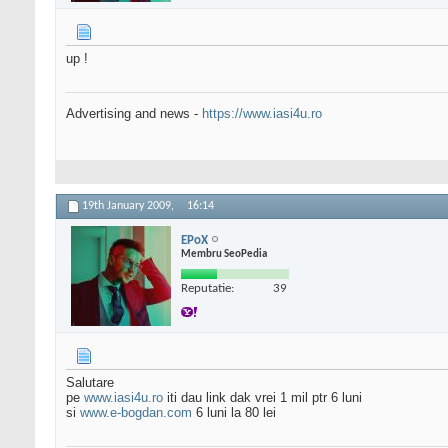
up !
Advertising and news -
https://www.iasi4u.ro
19th January 2009,
16:14
EPoX
Membru SeoPedia
Reputatie:
39
Salutare
pe
www.iasi4u.ro
iti dau link dak vrei 1 mil ptr 6 luni
si
www.e-bogdan.com
6 luni la 80 lei