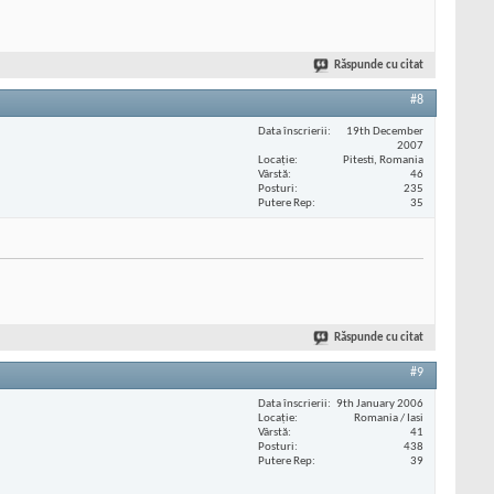
Răspunde cu citat
#8
Data înscrierii
19th December
2007
Locaţie
Pitesti, Romania
Vârstă
46
Posturi
235
Putere Rep
35
Răspunde cu citat
#9
Data înscrierii
9th January 2006
Locaţie
Romania / Iasi
Vârstă
41
Posturi
438
Putere Rep
39