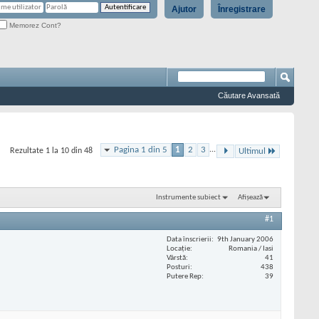
Ajutor
Înregistrare
Memorez Cont?
Căutare Avansată
Pagina 1 din 5
1
2
3
...
Rezultate 1 la 10 din 48
Ultimul
Instrumente subiect
Afișează
#1
Data înscrierii
9th January 2006
Locaţie
Romania / Iasi
Vârstă
41
Posturi
438
Putere Rep
39