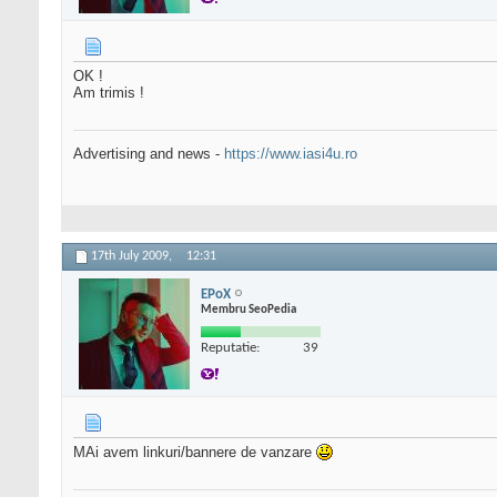
OK !
Am trimis !
Advertising and news -
https://www.iasi4u.ro
17th July 2009,
12:31
EPoX
Membru SeoPedia
Reputatie:
39
MAi avem linkuri/bannere de vanzare