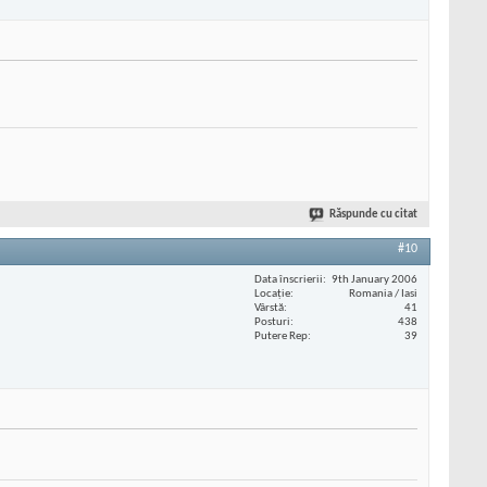
Răspunde cu citat
#10
Data înscrierii
9th January 2006
Locaţie
Romania / Iasi
Vârstă
41
Posturi
438
Putere Rep
39