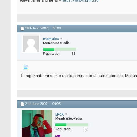
Advertising and news -
https://www.iasi4u.ro
18th June 2009,
18:03
mamulea
Membru SeoPedia
Reputatie:
35
Te rog trimite-mi si mie oferta pentru site-ul automotorclub. Mult
21st June 2009,
04:05
EPoX
Membru SeoPedia
Reputatie:
39