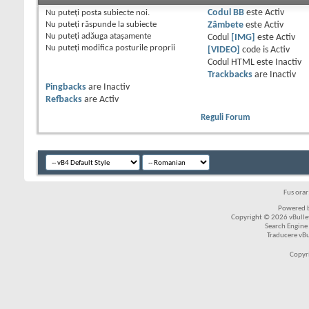
Nu puteţi
posta subiecte noi.
Codul BB
este
Activ
Nu puteţi
răspunde la subiecte
Zâmbete
este
Activ
Nu puteţi
adăuga ataşamente
Codul
[IMG]
este
Activ
Nu puteţi
modifica posturile proprii
[VIDEO]
code is
Activ
Codul HTML este
Inactiv
Trackbacks
are
Inactiv
Pingbacks
are
Inactiv
Refbacks
are
Activ
Reguli Forum
Fus ora
Powered b
Copyright © 2026 vBulleti
Search Engine
Traducere vB
Copyr