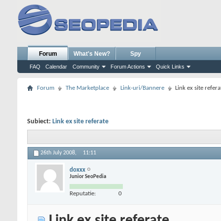
Forum
What's New?
Spy
FAQ
Calendar
Community
Forum Actions
Quick Links
Forum
The Marketplace
Link-uri/Bannere
Link ex site refera
Subiect:
Link ex site referate
26th July 2008,
11:11
doxxx
Junior SeoPedia
Reputatie:
0
Link ex site referate