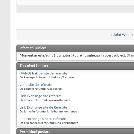
«
Salut Webma
Informații subiect
Momentan este/sunt 1 utilizator(i) care navighează în acest subiect.
(0 m
Thread-uri Similare
[VAND] link pe site de referate
De kleampa în forumul Link-uri/Bannere
vand site de referate
De delpi în forumul Website-uri
Link exchange site referate
De doxxx în forumul Link-uri/Bannere
Link Exchange site de Referate
De Iulian în forumul Link/banner exchange
link exchange site cu referate
De ciucaandrei în forumul Link-uri/Bannere
Permisiuni postare