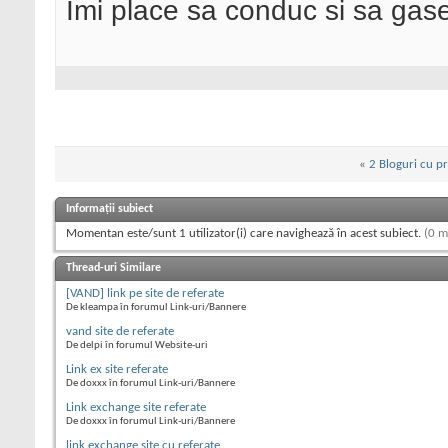
Imi place sa conduc si sa ga
«
2 Bloguri cu pr
Informații subiect
Momentan este/sunt 1 utilizator(i) care navighează în acest subiect.
(0 m
Thread-uri Similare
[VAND] link pe site de referate
De kleampa în forumul Link-uri/Bannere
vand site de referate
De delpi în forumul Website-uri
Link ex site referate
De doxxx în forumul Link-uri/Bannere
Link exchange site referate
De doxxx în forumul Link-uri/Bannere
link exchange site cu referate