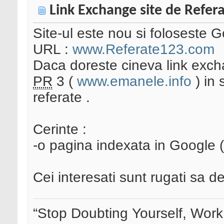
Link Exchange site de Refer
Site-ul este nou si foloseste 
URL :
www.Referate123.com
Daca doreste cineva link exch
PR
3 (
www.emanele.info
) in 
referate .
Cerinte :
-o pagina indexata in Google (
Cei interesati sunt rugati sa 
“Stop Doubting Yourself, Wor