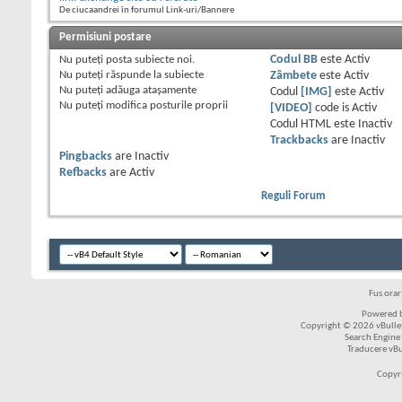
De ciucaandrei în forumul Link-uri/Bannere
Permisiuni postare
Nu puteţi
posta subiecte noi.
Codul BB
este
Activ
Nu puteţi
răspunde la subiecte
Zâmbete
este
Activ
Nu puteţi
adăuga ataşamente
Codul
[IMG]
este
Activ
Nu puteţi
modifica posturile proprii
[VIDEO]
code is
Activ
Codul HTML este
Inactiv
Trackbacks
are
Inactiv
Pingbacks
are
Inactiv
Refbacks
are
Activ
Reguli Forum
Fus ora
Powered b
Copyright © 2026 vBulleti
Search Engine
Traducere vB
Copyr