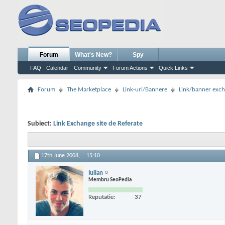
Forum
What's New?
Spy
FAQ
Calendar
Community
Forum Actions
Quick Links
Forum
The Marketplace
Link-uri/Bannere
Link/banner exc
Subiect:
Link Exchange site de Referate
17th June 2008,
15:10
Iulian
Membru SeoPedia
Reputatie:
37