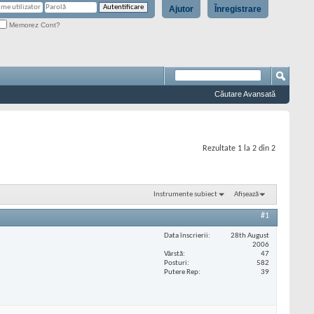
Ajutor
Înregistrare
Memorez Cont?
Căutare Avansată
Rezultate 1 la 2 din 2
Instrumente subiect
Afișează
#1
Data înscrierii
28th August
2006
Vârstă
47
Posturi
582
Putere Rep
39