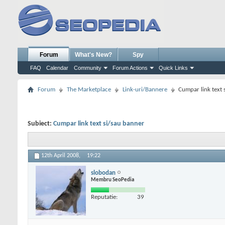
Forum
What's New?
Spy
FAQ
Calendar
Community
Forum Actions
Quick Links
Forum
The Marketplace
Link-uri/Bannere
Cumpar link text 
Subiect:
Cumpar link text si/sau banner
12th April 2008,
19:22
slobodan
Membru SeoPedia
Reputatie:
39