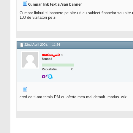
Cumpar link text si/sau banner
Cumpar linkuri si bannere pe site-uri cu subiect financiar sau site-u
100 de vizitatori pe zi.
22nd April 2008,
11:54
marius_wiz
Banned
Reputatie:
0
cred ca ti-am trimis PM cu oferta mea mai demult. marius_wiz