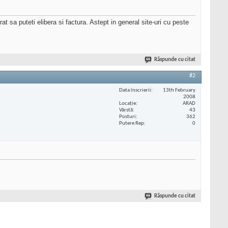
at sa puteti elibera si factura. Astept in general site-uri cu peste
Răspunde cu citat
#2
Data înscrierii
13th February
2008
Locaţie
ARAD
Vârstă
43
Posturi
362
Putere Rep
0
Răspunde cu citat