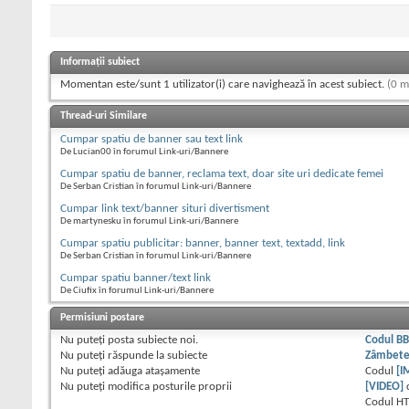
Informații subiect
Momentan este/sunt 1 utilizator(i) care navighează în acest subiect.
(0 m
Thread-uri Similare
Cumpar spatiu de banner sau text link
De Lucian00 în forumul Link-uri/Bannere
Cumpar spatiu de banner, reclama text, doar site uri dedicate femei
De Serban Cristian în forumul Link-uri/Bannere
Cumpar link text/banner situri divertisment
De martynesku în forumul Link-uri/Bannere
Cumpar spatiu publicitar: banner, banner text, textadd, link
De Serban Cristian în forumul Link-uri/Bannere
Cumpar spatiu banner/text link
De Ciufix în forumul Link-uri/Bannere
Permisiuni postare
Nu puteţi
posta subiecte noi.
Codul B
Nu puteţi
răspunde la subiecte
Zâmbet
Nu puteţi
adăuga ataşamente
Codul
[I
Nu puteţi
modifica posturile proprii
[VIDEO]
Codul H