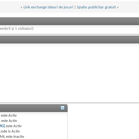
«
Link exchange siteuri de jocuri
|
Spatiu publicitar gratuit
»
embrii și 1 vizitatori)
B
este
Activ
e
este
Activ
MG]
este
Activ
code is
Activ
TML este
Inactiv