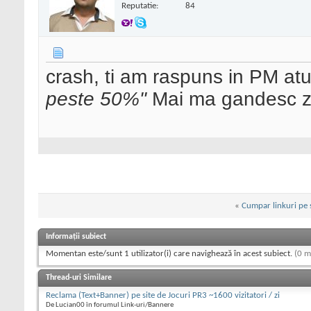
Reputatie:
84
crash, ti am raspuns in PM at
peste 50%"
Mai ma gandesc zil
«
Cumpar linkuri pe 
Informații subiect
Momentan este/sunt 1 utilizator(i) care navighează în acest subiect.
(0 m
Thread-uri Similare
Reclama (Text+Banner) pe site de Jocuri PR3 ~1600 vizitatori / zi
De Lucian00 în forumul Link-uri/Bannere