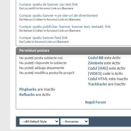
Cumpar spatiu de banner sau text link
De Lucian00 în forumul Link-uri/Bannere
Cumpar spatiu banner-e pe site-uri de divertisment
De Marius Cristian în forumul Link-uri/Bannere
Cumpar spatiu publicitar: banner, banner text, textadd, link
De Serban Cristian în forumul Link-uri/Bannere
Cumpar spatiu banner/text link
De Ciufix în forumul Link-uri/Bannere
Permisiuni postare
Nu puteţi
posta subiecte noi.
Codul BB
este
Activ
Nu puteţi
răspunde la subiecte
Zâmbete
este
Activ
Nu puteţi
adăuga ataşamente
Codul
[IMG]
este
Activ
Nu puteţi
modifica posturile proprii
[VIDEO]
code is
Activ
Codul HTML este
Inactiv
Trackbacks
are
Inactiv
Pingbacks
are
Inactiv
Refbacks
are
Activ
Reguli Forum