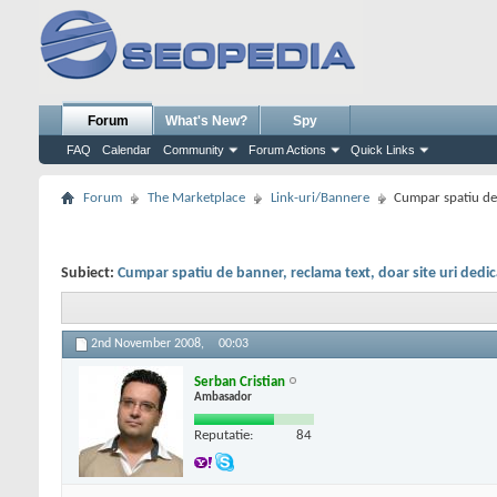
Forum
What's New?
Spy
FAQ
Calendar
Community
Forum Actions
Quick Links
Forum
The Marketplace
Link-uri/Bannere
Cumpar spatiu de 
Subiect:
Cumpar spatiu de banner, reclama text, doar site uri dedic
2nd November 2008,
00:03
Serban Cristian
Ambasador
Reputatie:
84