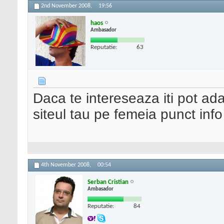
2nd November 2008,
19:56
haos
Ambasador
Reputatie:
63
Daca te intereseaza iti pot ada
siteul tau pe femeia punct info
4th November 2008,
00:54
Serban Cristian
Ambasador
Reputatie:
84