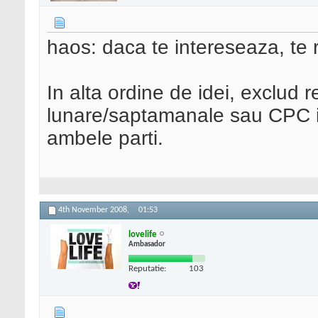
haos: daca te intereseaza, te 
In alta ordine de idei, exclud 
lunare/saptamanale sau CPC in
ambele parti.
4th November 2008,
01:53
lovelife
Ambasador
Reputatie:
103