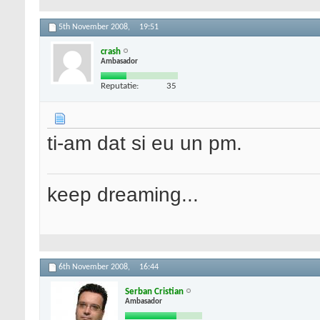
5th November 2008,
19:51
crash
Ambasador
Reputatie:
35
ti-am dat si eu un pm.
keep dreaming...
6th November 2008,
16:44
Serban Cristian
Ambasador