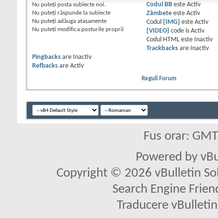
Nu puteţi
posta subiecte noi.
Codul BB
este
Activ
Nu puteţi
răspunde la subiecte
Zâmbete
este
Activ
Nu puteţi
adăuga ataşamente
Codul
[IMG]
este
Activ
Nu puteţi
modifica posturile proprii
[VIDEO]
code is
Activ
Codul HTML este
Inactiv
Trackbacks
are
Inactiv
Pingbacks
are
Inactiv
Refbacks
are
Activ
Reguli Forum
Fus orar: GM
Powered by vBu
Copyright © 2026 vBulletin Solu
Search Engine Frien
Traducere vBullet