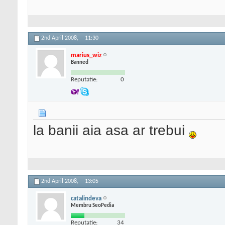
2nd April 2008,
11:30
marius_wiz
Banned
Reputatie:
0
la banii aia asa ar trebui
2nd April 2008,
13:05
catalindeva
Membru SeoPedia
Reputatie:
34