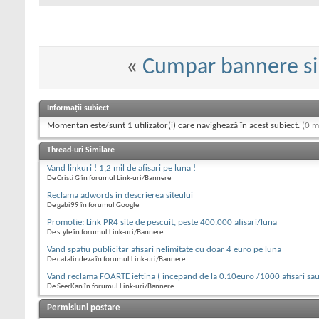
«
Cumpar bannere si 
Informații subiect
Momentan este/sunt 1 utilizator(i) care navighează în acest subiect.
(0 m
Thread-uri Similare
Vand linkuri ! 1,2 mil de afisari pe luna !
De Cristi G în forumul Link-uri/Bannere
Reclama adwords in descrierea siteului
De gabi99 în forumul Google
Promotie: Link PR4 site de pescuit, peste 400.000 afisari/luna
De style în forumul Link-uri/Bannere
Vand spatiu publicitar afisari nelimitate cu doar 4 euro pe luna
De catalindeva în forumul Link-uri/Bannere
Vand reclama FOARTE ieftina ( incepand de la 0.10euro /1000 afisari sau
De SeerKan în forumul Link-uri/Bannere
Permisiuni postare