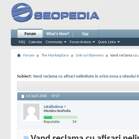
Forum
What's New?
Spy
FAQ
Calendar
Community
Forum Actions
Quick Links
Forum
The Marketplace
Link-uri/Bannere
Vand reclama cu af
Subiect:
Vand reclama cu afisari nelimitate in orice zona a siteului 4
1st April 2008,
07:07
catalindeva
Membru SeoPedia
Reputatie:
34
Vand reclama cu afisari nelim