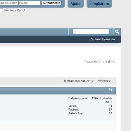
Ajutor
Înregistrare
Memorez Cont?
Căutare Avansată
Rezultate 1 la 1 din 1
Instrumente subiect
Afișează
#1
Data înscrierii
19th November
2007
Vârstă
41
Posturi
37
Putere Rep
35