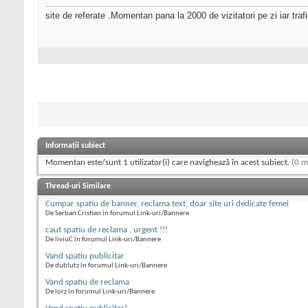
site de referate .Momentan pana la 2000 de vizitatori pe zi iar trafi
Informații subiect
Momentan este/sunt 1 utilizator(i) care navighează în acest subiect.
(0 m
Thread-uri Similare
Cumpar spatiu de banner, reclama text, doar site uri dedicate femei
De Serban Cristian în forumul Link-uri/Bannere
caut spatiu de reclama , urgent !!!
De liviuC în forumul Link-uri/Bannere
Vand spatiu publicitar
De dublutz în forumul Link-uri/Bannere
Vand spatiu de reclama
De lorz în forumul Link-uri/Bannere