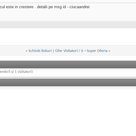
cul este in crestere . detalii pe msg id - ciucaandrei
«
Schimb linkuri
|
Ofer Vizitatori / $ ~ Super Oferta
»
embrii și 1 vizitatori)