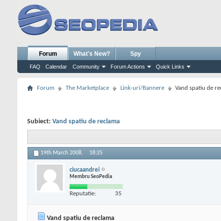
Forum
What's New?
Spy
FAQ
Calendar
Community
Forum Actions
Quick Links
Forum
The Marketplace
Link-uri/Bannere
Vand spatiu de r
Subiect:
Vand spatiu de reclama
19th March 2008,
18:25
ciucaandrei
Membru SeoPedia
Reputatie:
35
Vand spatiu de reclama