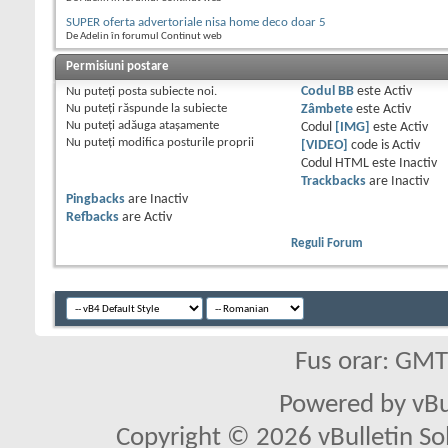
SUPER oferta advertoriale nisa home deco doar 5
De Adelin în forumul Continut web
Permisiuni postare
Nu puteţi
posta subiecte noi.
Codul BB
este
Activ
Nu puteţi
răspunde la subiecte
Zâmbete
este
Activ
Nu puteţi
adăuga ataşamente
Codul
[IMG]
este
Activ
Nu puteţi
modifica posturile proprii
[VIDEO]
code is
Activ
Codul HTML este
Inactiv
Trackbacks
are
Inactiv
Pingbacks
are
Inactiv
Refbacks
are
Activ
Reguli Forum
Fus orar: GM
Powered by vBu
Copyright © 2026 vBulletin Solu