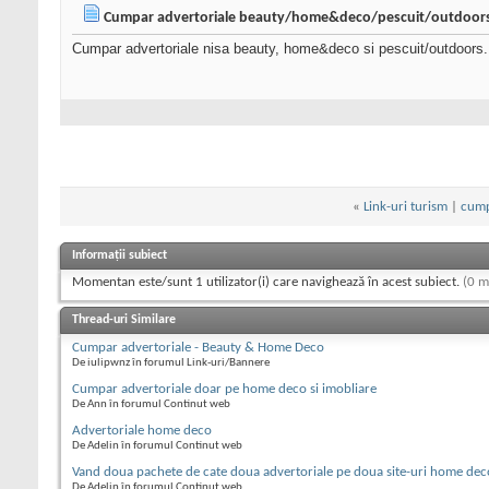
Cumpar advertoriale beauty/home&deco/pescuit/outdoor
Cumpar advertoriale nisa beauty, home&deco si pescuit/outdoors.
«
Link-uri turism
|
cump
Informații subiect
Momentan este/sunt 1 utilizator(i) care navighează în acest subiect.
(0 m
Thread-uri Similare
Cumpar advertoriale - Beauty & Home Deco
De iulipwnz în forumul Link-uri/Bannere
Cumpar advertoriale doar pe home deco si imobliare
De Ann în forumul Continut web
Advertoriale home deco
De Adelin în forumul Continut web
Vand doua pachete de cate doua advertoriale pe doua site-uri home dec
De Adelin în forumul Continut web