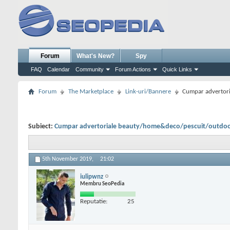
Forum
What's New?
Spy
FAQ
Calendar
Community
Forum Actions
Quick Links
Forum
The Marketplace
Link-uri/Bannere
Cumpar advertor
Subiect:
Cumpar advertoriale beauty/home&deco/pescuit/outdo
5th November 2019,
21:02
iulipwnz
Membru SeoPedia
Reputatie:
25