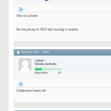
Ofer la schimb
Nu ma pricep la SEO dar ma bag in seama
19th June 2015,
01:41
CalinB
Membru SeoPedia
Reputatie:
26
Colaborare foarte ok!