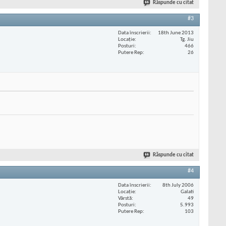
Răspunde cu citat
#3
Data înscrierii
18th June 2013
Locaţie
Tg. Jiu
Posturi
466
Putere Rep
26
Răspunde cu citat
#4
Data înscrierii
8th July 2006
Locaţie
Galati
Vârstă
49
Posturi
5.993
Putere Rep
103