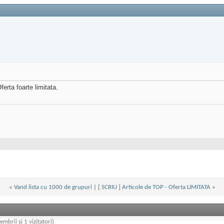
ferta foarte limitata.
«
Vand lista cu 1000 de grupuri
|
[ SCRIU ] Articole de TOP - Oferta LIMITATA
»
embrii și 1 vizitatori)