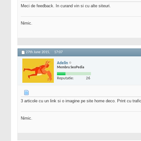
Meci de feedback. In curand vin si cu alte siteuri.
Nimic.
27th June 2015,
17:07
Adelin
Membru SeoPedia
Reputatie:
26
3 articole cu un link si o imagine pe site home deco. Print cu traf
Nimic.