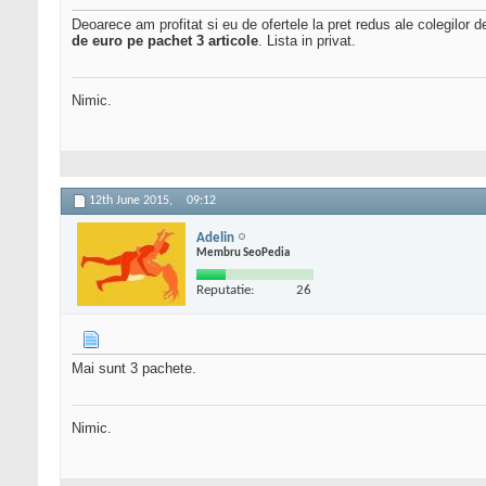
Deoarece am profitat si eu de ofertele la pret redus ale colegilor 
de euro pe pachet 3 articole
. Lista in privat.
Nimic.
12th June 2015,
09:12
Adelin
Membru SeoPedia
Reputatie:
26
Mai sunt 3 pachete.
Nimic.