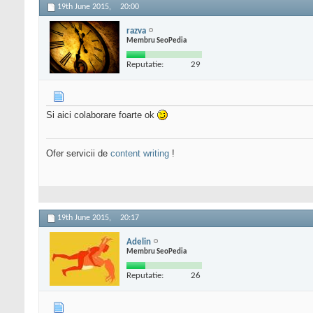
19th June 2015,
20:00
razva
Membru SeoPedia
Reputatie:
29
Si aici colaborare foarte ok
Ofer servicii de
content writing
!
19th June 2015,
20:17
Adelin
Membru SeoPedia
Reputatie:
26