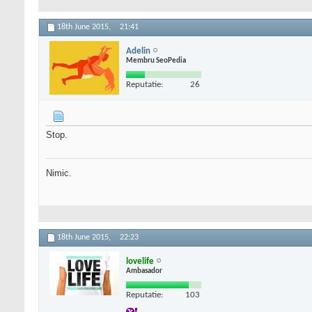
18th June 2015,
21:41
Adelin
Membru SeoPedia
Reputatie:
26
Stop.
Nimic.
18th June 2015,
22:23
lovelife
Ambasador
Reputatie:
103