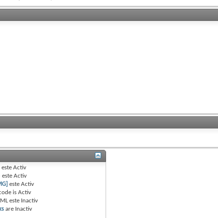
B
este
Activ
e
este
Activ
MG]
este
Activ
code is
Activ
TML este
Inactiv
ks
are
Inactiv