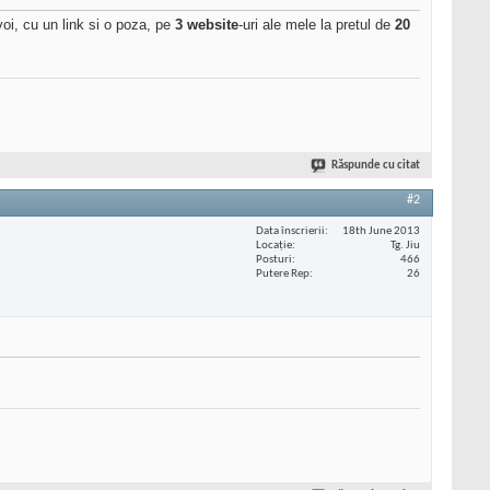
voi, cu un link si o poza, pe
3 website
-uri ale mele la pretul de
20
Răspunde cu citat
#2
Data înscrierii
18th June 2013
Locaţie
Tg. Jiu
Posturi
466
Putere Rep
26