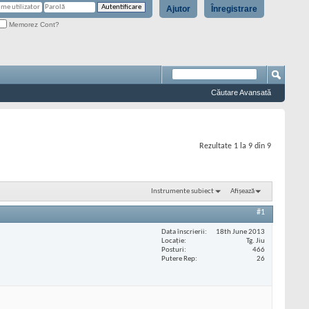
Ajutor
Înregistrare
Memorez Cont?
Căutare Avansată
Rezultate 1 la 9 din 9
Instrumente subiect
Afișează
#1
Data înscrierii
18th June 2013
Locaţie
Tg. Jiu
Posturi
466
Putere Rep
26