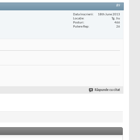
#9
Data înscrierii
18th June 2013
Locaţie
Tg. Jiu
Posturi
466
Putere Rep
26
Răspunde cu citat