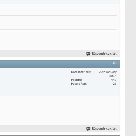
Răspunde cu citat
#5
Data înscrierii
20th January
2014
Posturi
447
Putere Rep
26
Răspunde cu citat