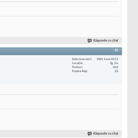
Răspunde cu citat
#8
Data înscrierii
18th June 2013
Locaţie
Tg. Jiu
Posturi
466
Putere Rep
26
Răspunde cu citat