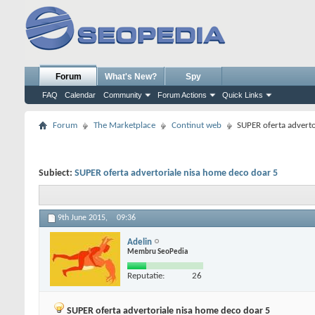
Forum
What's New?
Spy
FAQ
Calendar
Community
Forum Actions
Quick Links
Forum
The Marketplace
Continut web
SUPER oferta adverto
Subiect:
SUPER oferta advertoriale nisa home deco doar 5
9th June 2015,
09:36
Adelin
Membru SeoPedia
Reputatie:
26
SUPER oferta advertoriale nisa home deco doar 5