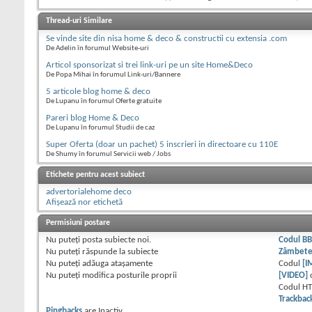
Thread-uri Similare
Se vinde site din nisa home & deco & constructii cu extensia .com
De Adelin în forumul Website-uri
Articol sponsorizat si trei link-uri pe un site Home&Deco
De Popa Mihai în forumul Link-uri/Bannere
5 articole blog home & deco
De Lupanu în forumul Oferte gratuite
Pareri blog Home & Deco
De Lupanu în forumul Studii de caz
Super Oferta (doar un pachet) 5 inscrieri in directoare cu 110E
De Shumy în forumul Servicii web / Jobs
Etichete pentru acest subiect
advertorialehome deco
Afișează nor etichetă
Permisiuni postare
Nu puteţi
posta subiecte noi.
Codul B
Nu puteţi
răspunde la subiecte
Zâmbet
Nu puteţi
adăuga ataşamente
Codul
[I
Nu puteţi
modifica posturile proprii
[VIDEO]
Codul H
Trackbac
Pingbacks
are
Inactiv