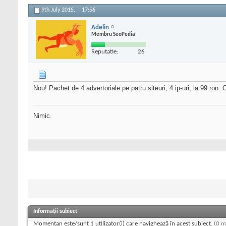
9th July 2015,
17:56
Adelin
Membru SeoPedia
Reputatie:
26
Nou! Pachet de 4 advertoriale pe patru siteuri, 4 ip-uri, la 99 ron. O
Nimic.
Informații subiect
Momentan este/sunt 1 utilizator(i) care navighează în acest subiect.
(0 m