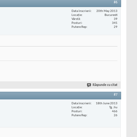
#6
Data înscrierii
20th May 2013
Locaţie
Bucuresti
Vârstă
39
Posturi
345
Putere Rep
29
Răspunde cu citat
#7
Data înscrierii
18th June 2013
Locaţie
Tg. Jiu
Posturi
466
Putere Rep
26