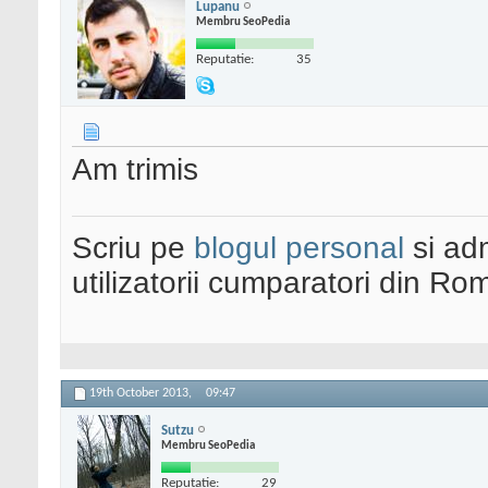
Lupanu
Membru SeoPedia
Reputatie:
35
Am trimis
Scriu pe
blogul personal
si ad
utilizatorii cumparatori din Ro
19th October 2013,
09:47
Sutzu
Membru SeoPedia
Reputatie:
29