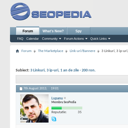
Forum
What's New?
Spy
FAQ
Calendar
Community
Forum Actions
Quick Links
Forum
The Marketplace
Link-uri/Bannere
3 Linkuri, 3 ip-uri
Subiect:
3 Linkuri, 3 ip-uri, 1 an de zile - 200 ron.
7th August 2013,
19:01
Lupanu
Membru SeoPedia
Reputatie:
35