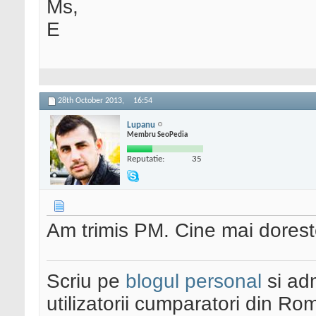
Ms,
E
28th October 2013,
16:54
Lupanu
Membru SeoPedia
Reputatie:
35
Am trimis PM. Cine mai dorest
Scriu pe
blogul personal
si ad
utilizatorii cumparatori din Ro