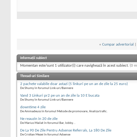
«
Cumpar advertorial
Informații subiect
Momentan este/sunt 1 utilizator(i) care navighează în acest subiect.
(0 m
Thread-uri Similare
2 pachete valabile doar astazi (5 linkuri pe un an de zile la 25 euro)
De Shumy în forumul Link-uri/Bannere
Vand 3 Linkuri pr2 pe un an de zile la 10 E bucata
De Shumy în forumul Link-uri/Bannere
downtime 4 zile
De Ammadeuss în forumul Metode de promovare, Analiza trafic.
Ne reauzin in 20 de zile
De Marius Mailat în forumul Bar, lobby...
De La 90 De Zile Pentru Adsense Referrals, La 180 De Zile
De Cristian Mezei în forumul Adsense