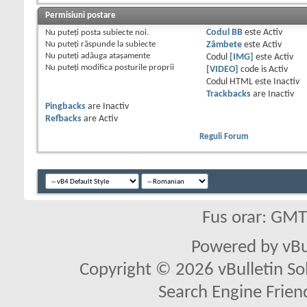
Permisiuni postare
Nu puteţi
posta subiecte noi.
Codul BB
este
Activ
Nu puteţi
răspunde la subiecte
Zâmbete
este
Activ
Nu puteţi
adăuga ataşamente
Codul
[IMG]
este
Activ
Nu puteţi
modifica posturile proprii
[VIDEO]
code is
Activ
Codul HTML este
Inactiv
Trackbacks
are
Inactiv
Pingbacks
are
Inactiv
Refbacks
are
Activ
Reguli Forum
Fus orar: GM
Powered by vBu
Copyright © 2026 vBulletin Solu
Search Engine Frien