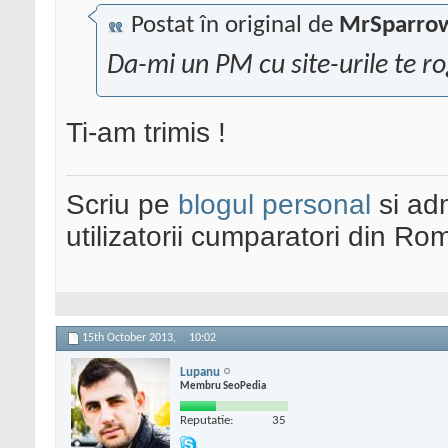
Postat în original de
MrSparro
Da-mi un PM cu site-urile te ro
Ti-am trimis !
Scriu pe
blogul personal
si ad
utilizatorii cumparatori din Ro
15th October 2013,
10:02
Lupanu
Membru SeoPedia
Reputatie:
35