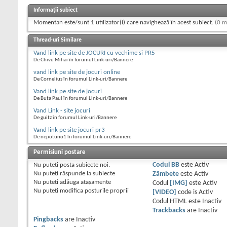
Informații subiect
Momentan este/sunt 1 utilizator(i) care navighează în acest subiect.
(0 m
Thread-uri Similare
Vand link pe site de JOCURI cu vechime si PR5
De Chivu Mihai în forumul Link-uri/Bannere
vand link pe site de jocuri online
De Cornelius în forumul Link-uri/Bannere
Vand link pe site de jocuri
De Buta Paul în forumul Link-uri/Bannere
Vand Link - site jocuri
De guitz în forumul Link-uri/Bannere
Vand link pe site jocuri pr3
De nepotuno1 în forumul Link-uri/Bannere
Permisiuni postare
Nu puteţi
posta subiecte noi.
Codul BB
este
Activ
Nu puteţi
răspunde la subiecte
Zâmbete
este
Activ
Nu puteţi
adăuga ataşamente
Codul
[IMG]
este
Activ
Nu puteţi
modifica posturile proprii
[VIDEO]
code is
Activ
Codul HTML este
Inactiv
Trackbacks
are
Inactiv
Pingbacks
are
Inactiv