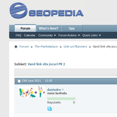
Forum
What's New?
Spy
FAQ
Calendar
Community
Forum Actions
Quick Links
Forum
The Marketplace
Link-uri/Bannere
Vand link site joc
Subiect:
Vand link site jocuri PR 2
13th June 2011,
21:58
dontedro
Junior SeoPedia
Reputatie:
0