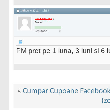
14th June 2011,
16:55
Vali Mihalcea
Banned
Reputatie:
0
PM pret pe 1 luna, 3 luni si 6 l
«
Cumpar Cupoane Faceboo
(z