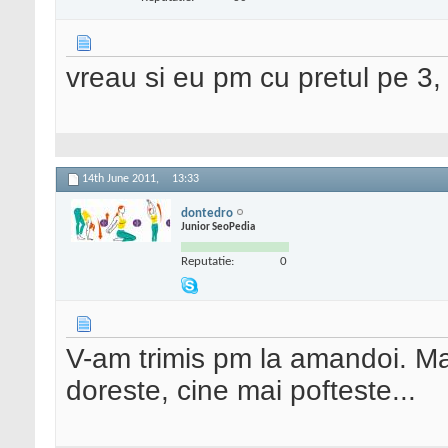
vreau si eu pm cu pretul pe 3,
14th June 2011,
13:33
dontedro
Junior SeoPedia
Reputatie:
0
V-am trimis pm la amandoi. Mai
doreste, cine mai pofteste...