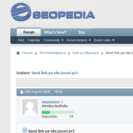
Forum
What's New?
Spy
FAQ
Calendar
Community
Forum Actions
Quick Links
Forum
The Marketplace
Link-uri/Bannere
Vand link pe site 
Subiect:
Vand link pe site jocuri pr3
24th August 2008,
08:46
nepotuno1
Membru SeoPedia
Reputatie:
34
Vand link pe site jocuri pr3