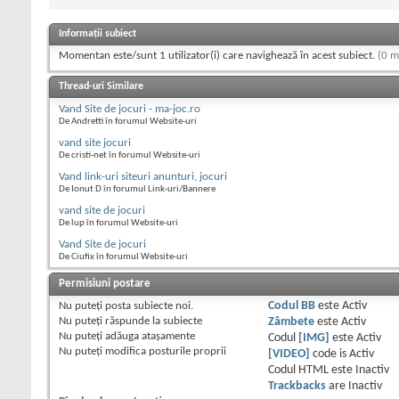
Informații subiect
Momentan este/sunt 1 utilizator(i) care navighează în acest subiect.
(0 m
Thread-uri Similare
Vand Site de jocuri - ma-joc.ro
De Andretti în forumul Website-uri
vand site jocuri
De cristi-net în forumul Website-uri
Vand link-uri siteuri anunturi, jocuri
De Ionut D în forumul Link-uri/Bannere
vand site de jocuri
De lup în forumul Website-uri
Vand Site de jocuri
De Ciufix în forumul Website-uri
Permisiuni postare
Nu puteţi
posta subiecte noi.
Codul BB
este
Activ
Nu puteţi
răspunde la subiecte
Zâmbete
este
Activ
Nu puteţi
adăuga ataşamente
Codul
[IMG]
este
Activ
Nu puteţi
modifica posturile proprii
[VIDEO]
code is
Activ
Codul HTML este
Inactiv
Trackbacks
are
Inactiv