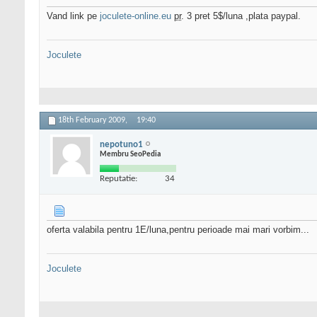
Vand link pe
joculete-online.eu
pr
. 3 pret 5$/luna ,plata paypal.
Joculete
18th February 2009,
19:40
nepotuno1
Membru SeoPedia
Reputatie:
34
oferta valabila pentru 1E/luna,pentru perioade mai mari vorbim...
Joculete