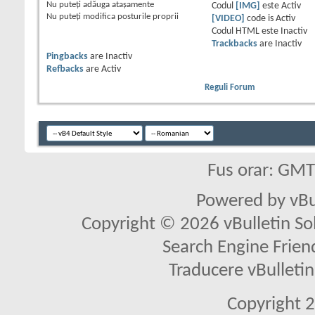
Nu puteţi
adăuga ataşamente
Codul
[IMG]
este
Activ
Nu puteţi
modifica posturile proprii
[VIDEO]
code is
Activ
Codul HTML este
Inactiv
Trackbacks
are
Inactiv
Pingbacks
are
Inactiv
Refbacks
are
Activ
Reguli Forum
Fus orar: GM
Powered by vBu
Copyright © 2026 vBulletin Solu
Search Engine Frien
Traducere vBullet
Copyright 