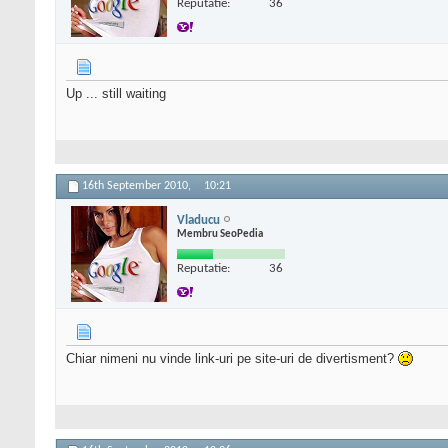
Reputatie:
36
Up ... still waiting
16th September 2010,
10:21
Vladucu
Membru SeoPedia
Reputatie:
36
Chiar nimeni nu vinde link-uri pe site-uri de divertisment?