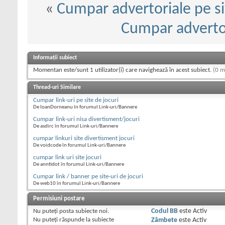
«
Cumpar advertoriale pe si
Cumpar advertor
Informații subiect
Momentan este/sunt 1 utilizator(i) care navighează în acest subiect.
(0 m
Thread-uri Similare
Cumpar link-uri pe site de jocuri
De IoanDorneanu în forumul Link-uri/Bannere
Cumpar link-uri nisa divertisment/jocuri
De asdirc în forumul Link-uri/Bannere
cumpar linkuri site divertisment jocuri
De voidcode în forumul Link-uri/Bannere
cumpar link uri site jocuri
De anntidot în forumul Link-uri/Bannere
Cumpar link / banner pe site-uri de jocuri
De web10 în forumul Link-uri/Bannere
Permisiuni postare
Nu puteţi
posta subiecte noi.
Codul BB
este
Activ
Nu puteţi
răspunde la subiecte
Zâmbete
este
Activ