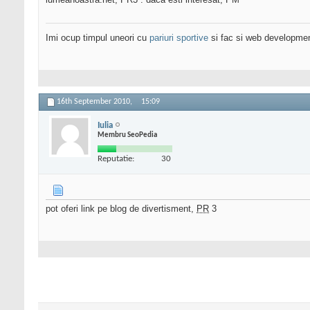
Imi ocup timpul uneori cu
pariuri sportive
si fac si web developme
16th September 2010,
15:09
Iulia
Membru SeoPedia
Reputatie:
30
pot oferi link pe blog de divertisment,
PR
3