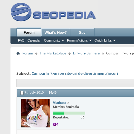
Forum
What's New?
Spy
FAQ
Calendar
Community
Forum Actions
Quick Links
Forum
The Marketplace
Link-uri/Bannere
Cumpar link-uri p
Subiect:
Cumpar link-uri pe site-uri de divertisment/jocuri
7th July 2010,
14:46
Vladucu
Membru SeoPedia
Reputatie:
36