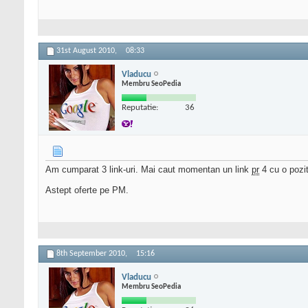
31st August 2010,
08:33
Vladucu
Membru SeoPedia
Reputatie:
36
Am cumparat 3 link-uri. Mai caut momentan un link
pr
4 cu o pozi
Astept oferte pe PM.
8th September 2010,
15:16
Vladucu
Membru SeoPedia