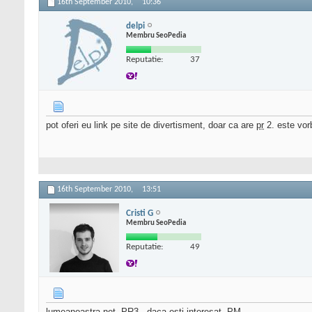
16th September 2010,
10:36
delpi
Membru SeoPedia
Reputatie:
37
pot oferi eu link pe site de divertisment, doar ca are
pr
2. este vor
16th September 2010,
13:51
Cristi G
Membru SeoPedia
Reputatie:
49
lumeanoastra.net, PR3 . daca esti interesat, PM