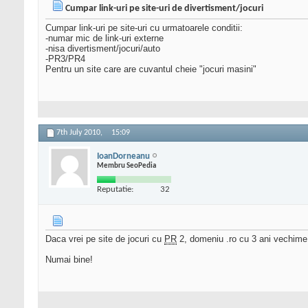
Cumpar link-uri pe site-uri de divertisment/jocuri
Cumpar link-uri pe site-uri cu urmatoarele conditii:
-numar mic de link-uri externe
-nisa divertisment/jocuri/auto
-PR3/PR4
Pentru un site care are cuvantul cheie "jocuri masini"
7th July 2010,
15:09
IoanDorneanu
Membru SeoPedia
Reputatie:
32
Daca vrei pe site de jocuri cu
PR
2, domeniu .ro cu 3 ani vechime,
Numai bine!