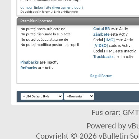
De asdirc în forumul Link/banner exchange
cumpar linkuri site divertisment jocuri
De voidcode în forumul Link-uri/Bannere
Permisiuni postare
Nu puteţi
posta subiecte noi.
Codul BB
este
Activ
Nu puteţi
răspunde la subiecte
Zâmbete
este
Activ
Nu puteţi
adăuga ataşamente
Codul
[IMG]
este
Activ
Nu puteţi
modifica posturile proprii
[VIDEO]
code is
Activ
Codul HTML este
Inactiv
Trackbacks
are
Inactiv
Pingbacks
are
Inactiv
Refbacks
are
Activ
Reguli Forum
Fus orar: GM
Powered by vBu
Copyright © 2026 vBulletin Solu