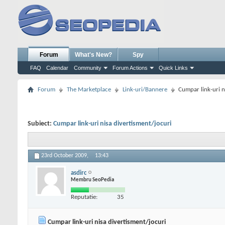
Forum
What's New?
Spy
FAQ
Calendar
Community
Forum Actions
Quick Links
Forum
The Marketplace
Link-uri/Bannere
Cumpar link-uri n
Subiect:
Cumpar link-uri nisa divertisment/jocuri
23rd October 2009,
13:43
asdirc
Membru SeoPedia
Reputatie:
35
Cumpar link-uri nisa divertisment/jocuri