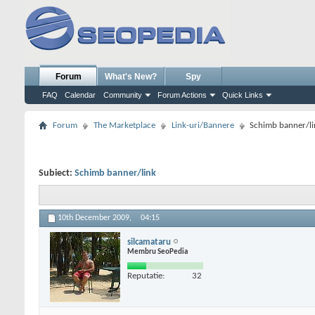
Forum
What's New?
Spy
FAQ
Calendar
Community
Forum Actions
Quick Links
Forum
The Marketplace
Link-uri/Bannere
Schimb banner/li
Subiect:
Schimb banner/link
10th December 2009,
04:15
silcamataru
Membru SeoPedia
Reputatie:
32