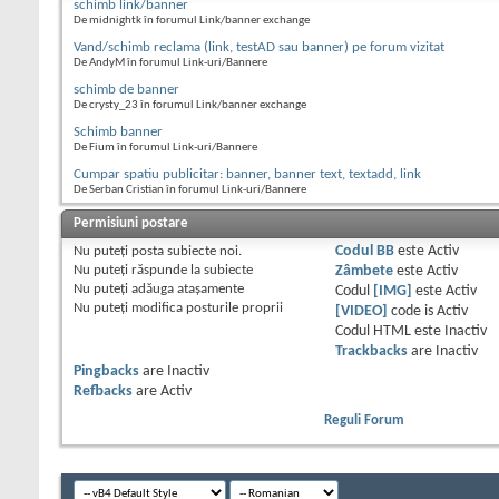
schimb link/banner
De midnightk în forumul Link/banner exchange
Vand/schimb reclama (link, testAD sau banner) pe forum vizitat
De AndyM în forumul Link-uri/Bannere
schimb de banner
De crysty_23 în forumul Link/banner exchange
Schimb banner
De Fium în forumul Link-uri/Bannere
Cumpar spatiu publicitar: banner, banner text, textadd, link
De Serban Cristian în forumul Link-uri/Bannere
Permisiuni postare
Nu puteţi
posta subiecte noi.
Codul BB
este
Activ
Nu puteţi
răspunde la subiecte
Zâmbete
este
Activ
Nu puteţi
adăuga ataşamente
Codul
[IMG]
este
Activ
Nu puteţi
modifica posturile proprii
[VIDEO]
code is
Activ
Codul HTML este
Inactiv
Trackbacks
are
Inactiv
Pingbacks
are
Inactiv
Refbacks
are
Activ
Reguli Forum