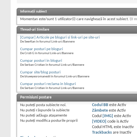
Informații subiect
Momentan este/sunt 1 utilizator(i) care navighează în acest subiect.
(0 m
Thread-uri Similare
[Cumpar] Articole pe bloguri si link-uri pe site-uri
De SeerKan în forumul Link-uri/Bannere
Cumpar posturi pe bloguri
De Cristi G în forumul Link-uri/Bannere
Cumpar posturi in bloguri
De Serban Cristian în forumul Link-uri/Bannere
Cumpar site/blog posturi
De blueeyesromanesti în forumul Link-uri/Bannere
Cumpar posturi reclama in bloguri
De Serban Cristian în forumul Link-uri/Bannere
Permisiuni postare
Nu puteţi
posta subiecte noi.
Codul BB
este
Activ
Nu puteţi
răspunde la subiecte
Zâmbete
este
Activ
Nu puteţi
adăuga ataşamente
Codul
[IMG]
este
Activ
Nu puteţi
modifica posturile proprii
[VIDEO]
code is
Activ
Codul HTML este
Inactiv
Trackbacks
are
Inactiv