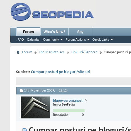
Forum
What's New?
Spy
FAQ
Calendar
Community
Forum Actions
Quick Links
Forum
The Marketplace
Link-uri/Bannere
Cumpar posturi pe
Subiect:
Cumpar posturi pe bloguri/site-uri
14th November 2009,
22:12
blueeyesromanesti
Junior SeoPedia
Reputatie:
0
Cumpar posturi pe bloguri/s