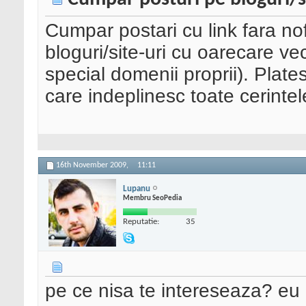
Cumpar postari cu link fara nof
bloguri/site-uri cu oarecare ve
special domenii proprii). Plate
care indeplinesc toate cerinte
16th November 2009,
11:11
Lupanu
Membru SeoPedia
Reputatie:
35
pe ce nisa te intereseaza? eu