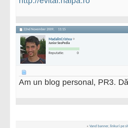
http://evital.haipa.ro
22nd November 2009,
11:15
MadalinCristea
Junior SeoPedia
Reputatie:
0
Am un blog personal, PR3. Dă
«
Vand banner, linkuri pe si