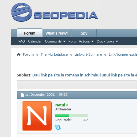
Forum
What's New?
Spy
FAQ
Calendar
Community
Forum Actions
Quick Links
Forum
The Marketplace
Link-uri/Bannere
Link/banner exc
Subiect:
Dau link pe site in romana in schimbul unui link pe site in 
1st December 2008,
09:52
Netul
Ambasador
Reputatie:
49