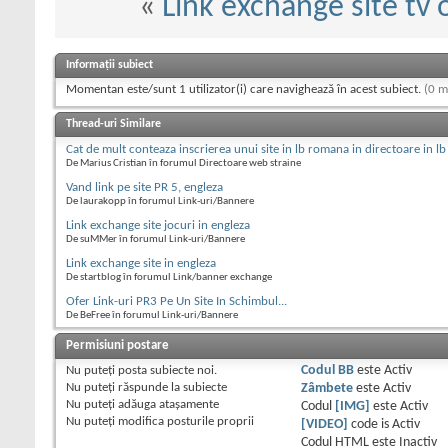
«
Link exchange site tv 
Informații subiect
Momentan este/sunt 1 utilizator(i) care navighează în acest subiect.
(0 m
Thread-uri Similare
Cat de mult conteaza inscrierea unui site in lb romana in directoare in lb
De Marius Cristian în forumul Directoare web straine
Vand link pe site PR 5, engleza
De laurakopp în forumul Link-uri/Bannere
Link exchange site jocuri in engleza
De suMMer în forumul Link-uri/Bannere
Link exchange site in engleza
De startblog în forumul Link/banner exchange
Ofer Link-uri PR3 Pe Un Site In Schimbul...
De BeFree în forumul Link-uri/Bannere
Permisiuni postare
Nu puteţi
posta subiecte noi.
Codul BB
este
Activ
Nu puteţi
răspunde la subiecte
Zâmbete
este
Activ
Nu puteţi
adăuga ataşamente
Codul
[IMG]
este
Activ
Nu puteţi
modifica posturile proprii
[VIDEO]
code is
Activ
Codul HTML este
Inactiv