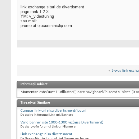
link exchange situri de divertisment
page rank 1 2 3
YM: v_videotuning
sau mail:
promo at ejocuriminiclip.com
«
3-way link exch
Informații subiect
Momentan este/sunt 1 utilizator(i) care navighează în acest subiect.
(0 m
Thread-uri Similare
Cumpar link-uri nisa divertisment/jocuri
De asdirc în forumul Link-uri/Bannere
Vand banner site 1000-1300 viz(nisa:Divertisment)
De vip_vyo în forumul Link-uri/Bannere
Link exchange nisa divertisment
De Dragos Nicu în forumul Link/banner exchange