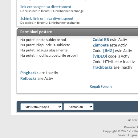
link exchange nisa divertisment
De cristi-net în forumul Link/banner exchange
Schimb link uri nisa divertisment
De asdirc în forumul Link/banner exchange
Permisiuni postare
Nu puteţi
posta subiecte noi.
Codul BB
este
Activ
Nu puteţi
răspunde la subiecte
Zâmbete
este
Activ
Nu puteţi
adăuga ataşamente
Codul
[IMG]
este
Activ
Nu puteţi
modifica posturile proprii
[VIDEO]
code is
Activ
Codul HTML este
Inactiv
Trackbacks
are
Inactiv
Pingbacks
are
Inactiv
Refbacks
are
Activ
Reguli Forum
Fus ora
Powered b
Copyright © 2026 vBulleti
Search Engine