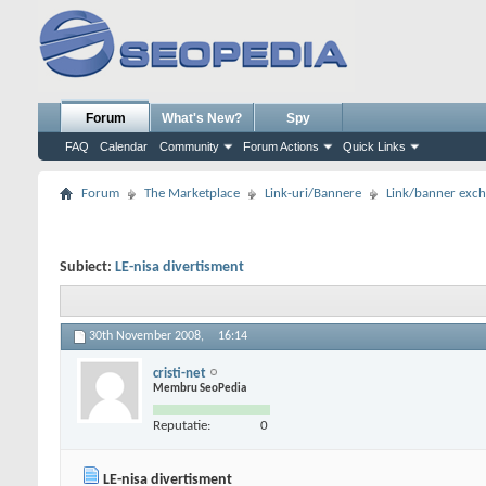
Forum
What's New?
Spy
FAQ
Calendar
Community
Forum Actions
Quick Links
Forum
The Marketplace
Link-uri/Bannere
Link/banner exc
Subiect:
LE-nisa divertisment
30th November 2008,
16:14
cristi-net
Membru SeoPedia
Reputatie:
0
LE-nisa divertisment