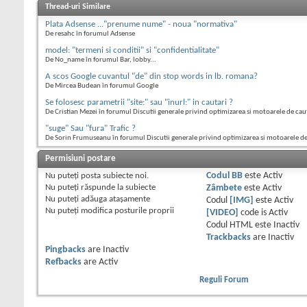
Thread-uri Similare
Plata Adsense ..."prenume nume" - noua "normativa"
De resahc în forumul Adsense
model: "termeni si conditii" si "confidentialitate"
De No_name în forumul Bar, lobby...
A scos Google cuvantul "de" din stop words in lb. romana?
De Mircea Budean în forumul Google
Se folosesc parametrii "site:" sau "inurl:" in cautari ?
De Cristian Mezei în forumul Discutii generale privind optimizarea si motoarele de cau
"suge" Sau "fura" Trafic ?
De Sorin Frumuseanu în forumul Discutii generale privind optimizarea si motoarele d
Permisiuni postare
Nu puteţi
posta subiecte noi.
Codul BB
este
Activ
Nu puteţi
răspunde la subiecte
Zâmbete
este
Activ
Nu puteţi
adăuga ataşamente
Codul
[IMG]
este
Activ
Nu puteţi
modifica posturile proprii
[VIDEO]
code is
Activ
Codul HTML este
Inactiv
Trackbacks
are
Inactiv
Pingbacks
are
Inactiv
Refbacks
are
Activ
Reguli Forum