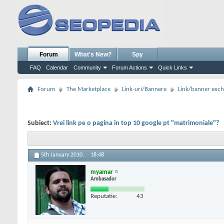
Forum
What's New?
Spy
FAQ
Calendar
Community
Forum Actions
Quick Links
Forum
The Marketplace
Link-uri/Bannere
Link/banner exc
Subiect:
Vrei link pe o pagina in top 10 google pt "matrimoniale"?
5th January 2010,
18:48
myamar
Ambasador
Reputatie:
43