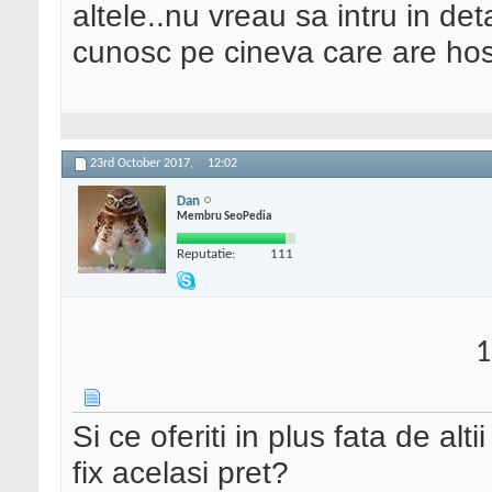
altele..nu vreau sa intru in deta
cunosc pe cineva care are host 
23rd October 2017,
12:02
Dan
Membru SeoPedia
Reputatie:
111
1
Si ce oferiti in plus fata de alti
fix acelasi pret?