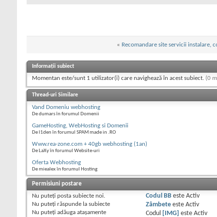
«
Recomandare site servicii instalare, 
Informații subiect
Momentan este/sunt 1 utilizator(i) care navighează în acest subiect.
(0 m
Thread-uri Similare
Vand Domeniu webhosting
De dumars în forumul Domenii
GameHosting, WebHosting si Domenii
De l1den în forumul SPAM made in .RO
Www.rea-zone.com + 40gb webhosting (1an)
De LaXy în forumul Website-uri
Oferta Webhosting
De miealex în forumul Hosting
Permisiuni postare
Nu puteţi
posta subiecte noi.
Codul BB
este
Activ
Nu puteţi
răspunde la subiecte
Zâmbete
este
Activ
Nu puteţi
adăuga ataşamente
Codul
[IMG]
este
Activ