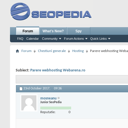
Forum
What's New?
Spy
FAQ
Calendar
Community
Forum Actions
Quick Links
Forum
Chestiuni generale
Hosting
Parere webhosting Weba
Subiect:
Parere webhosting Webarena.ro
23rd October 2017,
09:36
mosneanu
Junior SeoPedia
Reputatie:
0