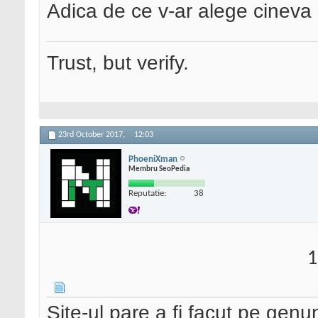
Adica de ce v-ar alege cineva
Trust, but verify.
23rd October 2017,
12:03
PhoeniXman
Membru SeoPedia
Reputatie:
38
1
Site-ul pare a fi facut pe genu