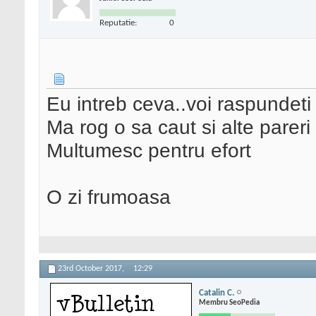
Reputatie:
0
Eu intreb ceva..voi raspundeti
Ma rog o sa caut si alte pareri 
Multumesc pentru efort
O zi frumoasa
23rd October 2017,
12:29
Catalin C.
Membru SeoPedia