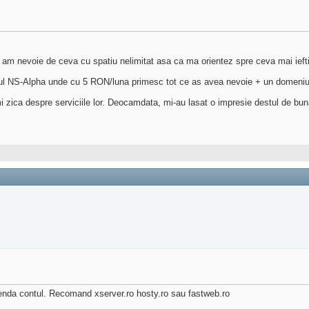
Nu am nevoie de ceva cu spatiu nelimitat asa ca ma orientez spre ceva mai ief
nul NS-Alpha unde cu 5 RON/luna primesc tot ce as avea nevoie + un domeni
i zica despre serviciile lor. Deocamdata, mi-au lasat o impresie destul de bun
upenda contul. Recomand xserver.ro hosty.ro sau fastweb.ro