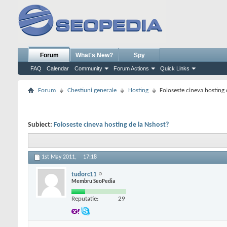
Forum
What's New?
Spy
FAQ
Calendar
Community
Forum Actions
Quick Links
Forum
Chestiuni generale
Hosting
Foloseste cineva hosting 
Subiect:
Foloseste cineva hosting de la Nshost?
1st May 2011,
17:18
tudorc11
Membru SeoPedia
Reputatie:
29