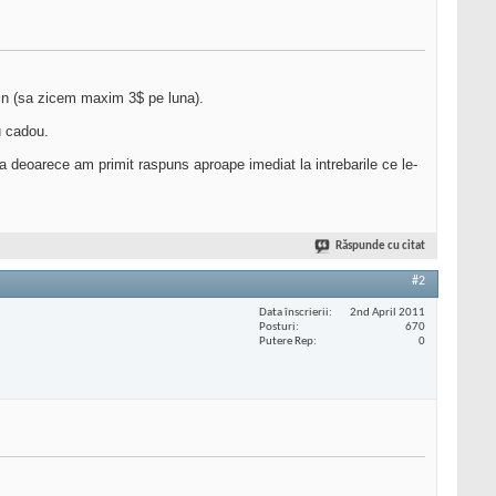
tin (sa zicem maxim 3$ pe luna).
u cadou.
a deoarece am primit raspuns aproape imediat la intrebarile ce le-
Răspunde cu citat
#2
Data înscrierii
2nd April 2011
Posturi
670
Putere Rep
0