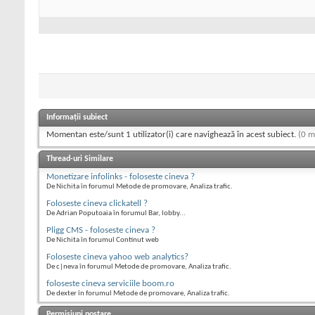
Informații subiect
Momentan este/sunt 1 utilizator(i) care navighează în acest subiect.
(0 m
Thread-uri Similare
Monetizare infolinks - foloseste cineva ?
De Nichita în forumul Metode de promovare, Analiza trafic.
Foloseste cineva clickatell ?
De Adrian Poputoaia în forumul Bar, lobby...
Pligg CMS - foloseste cineva ?
De Nichita în forumul Continut web
Foloseste cineva yahoo web analytics?
De c|neva în forumul Metode de promovare, Analiza trafic.
foloseste cineva serviciile boom.ro
De dexter în forumul Metode de promovare, Analiza trafic.
Permisiuni postare