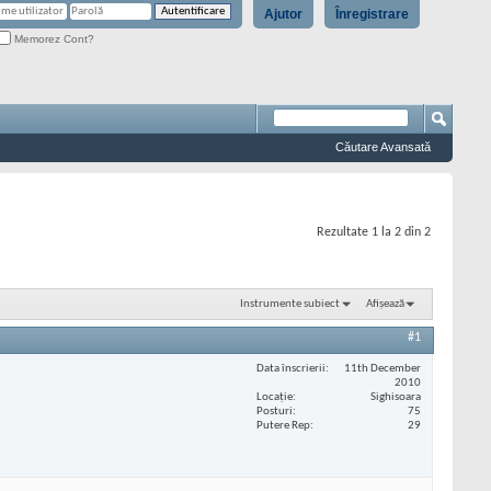
Ajutor
Înregistrare
Memorez Cont?
Căutare Avansată
Rezultate 1 la 2 din 2
Instrumente subiect
Afișează
#1
Data înscrierii
11th December
2010
Locaţie
Sighisoara
Posturi
75
Putere Rep
29